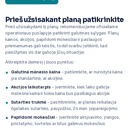
Prieš užsisakant planą patikrinkite
Prieš užsisakydami šį planą, rekomenduojame oficialiame
operatoriaus puslapyje patikrinti galutines sąlygas. Planų
kainos, akcijos, papildomi mokesčiai ir paslaugos
prieinamumas gali keistis, todėl svarbu įsitikinti, kad
pasiūlymas vis dar galioja jūsų situacijai.
Atkreipkite dėmesį į šiuos punktus:
Galutinė mėnesio kaina
– patikrinkite, ar nurodyta kaina
yra standartinė, ar akcijinė.
Akcijos laikotarpis
– įvertinkite, kiek laiko galioja
mažesnė kaina ir kokia kaina bus pasibaigus akcijai.
Sutarties trukmė
– pasitikrinkite, ar planas reikalauja
ilgalaikės sutarties, pavyzdžiui, 24 mėn. įsipareigojimo.
Papildomi mokesčiai
– įvertinkite aktyvavimo, įrangos,
pristatymo, kortelės ar kitus galimus mokesčius.