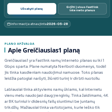
ai.lt
Grįžti į visus Fastlink
Užsakyti planą
interneto planus
Informacija atnaujinta
2026-05-28
PLANO APŽVALGA
Apie Greičiausias1 planą
Greičiausias1 yra Fastlink namų interneto planas su iki 1
Gbps sparta. Plane numatyta Neriboti duomenys, todėl
jis tinka kasdieniam naudojimui namuose. Toks planas
leidžia patogiai naršyti, žiūrėti turinį ir dirbti nuotoliu.
Labiausiai tinka aktyviems namų ūkiams, kai internetu
vienu metu naudojasi daug įrenginių. Tinka žaidimams, 4K
ar 8K turiniui ir didesnių failų siuntimui be juntamų
trikdžių. Mažiausiai tinka vartotojams, kurie ieško tik