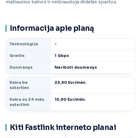
mažiausios kainos ir neišnaudoja didelės spartos.
Informacija apie planą
Technologija
-
Greitis
1 Gbps
Duomenys
Neriboti duomenys
Kaina be
23,90 Eur/mėn.
sutarties
Kaina su 24 mėn.
10,90 Eur/mėn.
sutartimi
Kiti Fastlink interneto planai