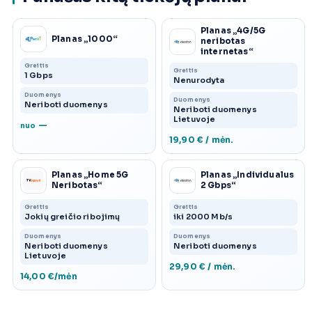
Planas „4G/5G
Planas „1000“
neribotas
internetas“
Greitis
Greitis
1 Gbps
Nenurodyta
Duomenys
Duomenys
Neriboti duomenys
Neriboti duomenys
Lietuvoje
—
nuo
19,90 € / mėn.
Planas „Home 5G
Planas „Individualus
Neribotas“
2 Gbps“
Greitis
Greitis
Jokių greičio ribojimų
iki 2000 Mb/s
Duomenys
Duomenys
Neriboti duomenys
Neriboti duomenys
Lietuvoje
29,90 € / mėn.
14,00 €/mėn