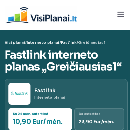
Eiti
prie
Visi
turinio
teleko
Visi planai
/
Interneto planai
/
Fastlink
/
Greičiausias1
munika
Fastlink interneto
cijų
planas „Greičiausias1“
paslaug
Fastlink
ų planai
Interneto planai
|
Su 24 mėn. sutartimi
Be sutarties
10,90 Eur/mėn.
23,90 Eur/mėn.
VisiPlan