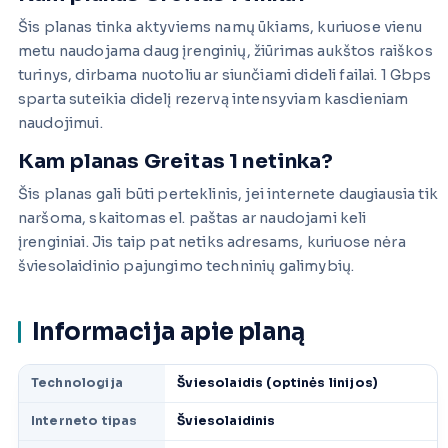
Šis planas tinka aktyviems namų ūkiams, kuriuose vienu
metu naudojama daug įrenginių, žiūrimas aukštos raiškos
turinys, dirbama nuotoliu ar siunčiami dideli failai. 1 Gbps
sparta suteikia didelį rezervą intensyviam kasdieniam
naudojimui.
Kam planas Greitas 1 netinka?
Šis planas gali būti perteklinis, jei internete daugiausia tik
naršoma, skaitomas el. paštas ar naudojami keli
įrenginiai. Jis taip pat netiks adresams, kuriuose nėra
šviesolaidinio pajungimo techninių galimybių.
Informacija apie planą
Technologija
Šviesolaidis (optinės linijos)
Interneto tipas
Šviesolaidinis