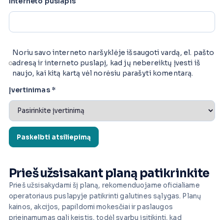
Interneto puslapis
Noriu savo interneto naršyklėje išsaugoti vardą, el. pašto
adresą ir interneto puslapį, kad jų nebereiktų įvesti iš
naujo, kai kitą kartą vėl norėsiu parašyti komentarą.
Įvertinimas
*
Prieš užsisakant planą patikrinkite
Prieš užsisakydami šį planą, rekomenduojame oficialiame
operatoriaus puslapyje patikrinti galutines sąlygas. Planų
kainos, akcijos, papildomi mokesčiai ir paslaugos
prieinamumas gali keistis, todėl svarbu įsitikinti, kad