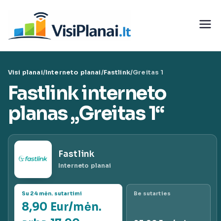
Eiti
prie
Visi
turinio
teleko
Visi planai
/
Interneto planai
/
Fastlink
/
Greitas 1
munika
Fastlink interneto
cijų
planas „Greitas 1“
paslaug
Fastlink
ų planai
Interneto planai
|
Su 24 mėn. sutartimi
Be sutarties
8,90 Eur/mėn.
VisiPlan