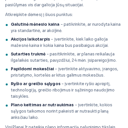
pasiūlymas vis dar galioja jūsų situacijai.
Atkreipkite dėmesį į šiuos punktus:
Galutinė mėnesio kaina
– patikrinkite, ar nurodyta kaina
yra standartinė, ar akcijinė.
Akcijos laikotarpis
– įvertinkite, kiek laiko galioja
mažesnė kaina ir kokia kaina bus pasibaigus akcijai.
Sutarties trukmė
– pasitikrinkite, ar planas reikalauja
ilgalaikės sutarties, pavyzdžiui, 24 mėn. įsipareigojimo.
Papildomi mokesčiai
– įvertinkite aktyvavimo, įrangos,
pristatymo, kortelės ar kitus galimus mokesčius.
Ryšio ar greičio sąlygos
– įvertinkite ryšio aprėptį,
technologiją, greičio ribojimus ir sąžiningo naudojimo
taisykles.
Plano keitimas ar nutraukimas
– įvertinkite, kokios
sąlygos taikomos norint pakeisti ar nutraukti planą
anksčiau laiko.
VisiPlanai.lt pateikia plano informaciją palyginimo tikslais,