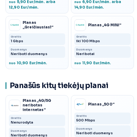
5,90 Eur/mėn. arba
6,90 Eur/mėn. arba
nuo
nuo
12,90 Eur/mėn.
14,90 Eur/mėn.
Planas
Planas „4G MINI“
„Greičiausias1“
Greitis
Greitis
1 Gbps
iki 100 Mbps
Duomenys
Duomenys
Neriboti duomenys
Neribotai
10,90 Eur/mėn.
11,90 Eur/mėn.
nuo
nuo
Panašūs kitų tiekėjų planai
Planas „4G/5G
Planas „500“
neribotas
internetas“
Greitis
Greitis
500 Mbps
Nenurodyta
Duomenys
Duomenys
Neriboti duomenys
Neriboti duomenys