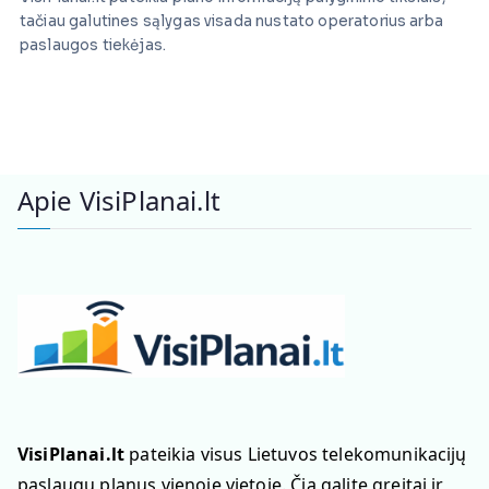
tačiau galutines sąlygas visada nustato operatorius arba
paslaugos tiekėjas.
Apie VisiPlanai.lt
VisiPlanai.lt
pateikia visus Lietuvos telekomunikacijų
paslaugų planus vienoje vietoje. Čia galite greitai ir