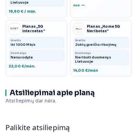
Lietuvoje
—
nuo
19,90 € / mėn.
Planas „5G
Planas „Home 5G
internetas“
Neribotas“
Greitis
Greitis
Iki 1000 Mb/s
Jokių greičio ribojimų
Duomenys
Duomenys
Nenurodyta
Neriboti duomenys
Lietuvoje
22,00 €/mėn.
14,00 €/mėn
Atsiliepimai apie planą
Atsiliepimų dar nėra.
Palikite atsiliepimą