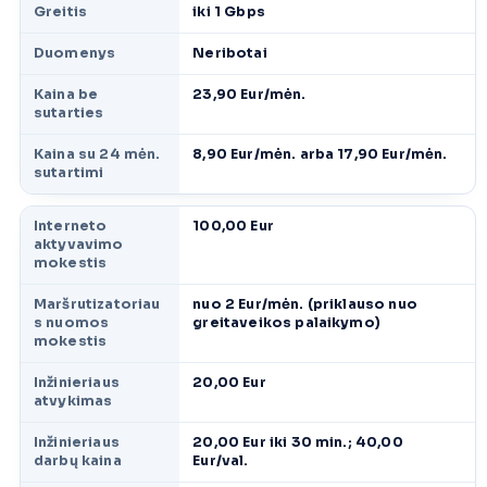
Greitis
iki 1 Gbps
Duomenys
Neribotai
Kaina be
23,90 Eur/mėn.
sutarties
Kaina su 24 mėn.
8,90 Eur/mėn. arba 17,90 Eur/mėn.
sutartimi
Interneto
100,00 Eur
aktyvavimo
mokestis
Maršrutizatoriau
nuo 2 Eur/mėn. (priklauso nuo
s nuomos
greitaveikos palaikymo)
mokestis
Inžinieriaus
20,00 Eur
atvykimas
Inžinieriaus
20,00 Eur iki 30 min.; 40,00
darbų kaina
Eur/val.