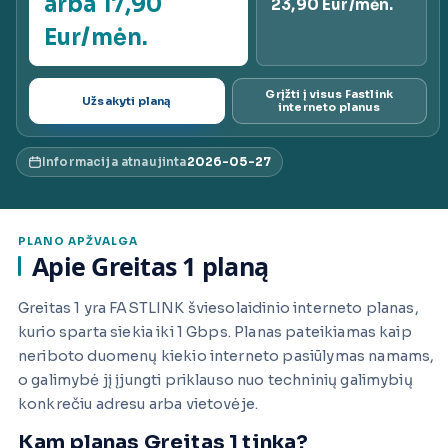
arba 17,90
23,90 Eur/mėn.
ai.lt
Eur/mėn.
Grįžti į visus Fastlink
Užsakyti planą
interneto planus
Informacija atnaujinta
2026-05-27
PLANO APŽVALGA
Apie Greitas 1 planą
Greitas 1 yra FASTLINK šviesolaidinio interneto planas,
kurio sparta siekia iki 1 Gbps. Planas pateikiamas kaip
neriboto duomenų kiekio interneto pasiūlymas namams,
o galimybė jį įjungti priklauso nuo techninių galimybių
konkrečiu adresu arba vietovėje.
Kam planas Greitas 1 tinka?