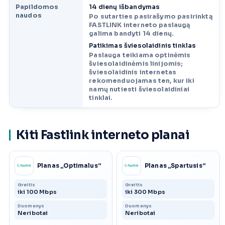
Papildomos
14 dienų išbandymas
naudos
Po sutarties pasirašymo pasirinktą
FASTLINK interneto paslaugą
galima bandyti 14 dienų.
Patikimas šviesolaidinis tinklas
Paslauga teikiama optinėmis
šviesolaidinėmis linijomis;
šviesolaidinis internetas
rekomenduojamas ten, kur iki
namų nutiesti šviesolaidiniai
tinklai.
Kiti Fastlink interneto planai
Planas „Optimalus“
Planas „Spartusis“
Greitis
Greitis
iki 100 Mbps
iki 300 Mbps
Duomenys
Duomenys
Neribotai
Neribotai