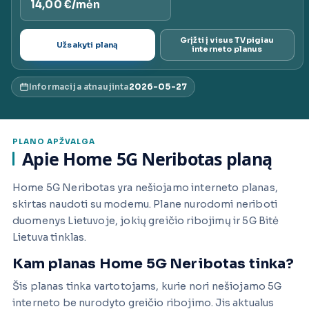
14,00 €/mėn
ai.lt
Grįžti į visus TVpigiau
Užsakyti planą
interneto planus
Informacija atnaujinta
2026-05-27
PLANO APŽVALGA
Apie Home 5G Neribotas planą
Home 5G Neribotas yra nešiojamo interneto planas,
skirtas naudoti su modemu. Plane nurodomi neriboti
duomenys Lietuvoje, jokių greičio ribojimų ir 5G Bitė
Lietuva tinklas.
Kam planas Home 5G Neribotas tinka?
Šis planas tinka vartotojams, kurie nori nešiojamo 5G
interneto be nurodyto greičio ribojimo. Jis aktualus