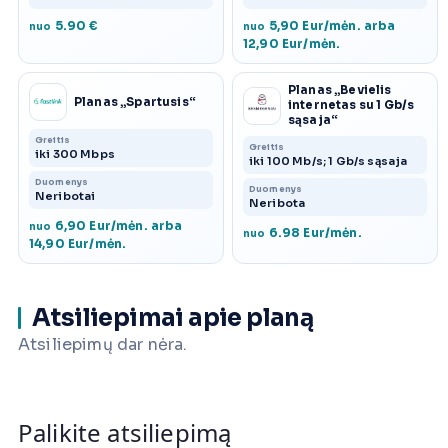
5.90 €
5,90 Eur/mėn. arba
nuo
nuo
12,90 Eur/mėn.
Planas „Bevielis
Planas „Spartusis“
internetas su 1 Gb/s
sąsaja“
Greitis
Greitis
iki 300 Mbps
iki 100 Mb/s; 1 Gb/s sąsaja
Duomenys
Duomenys
Neribotai
Neribota
6,90 Eur/mėn. arba
nuo
6.98 Eur/mėn.
nuo
14,90 Eur/mėn.
Atsiliepimai apie planą
Atsiliepimų dar nėra.
Palikite atsiliepimą