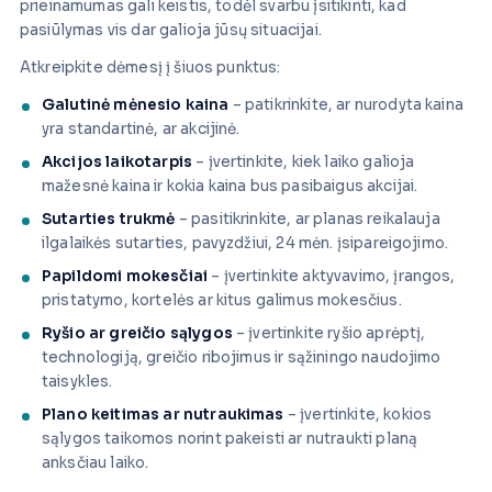
prieinamumas gali keistis, todėl svarbu įsitikinti, kad
pasiūlymas vis dar galioja jūsų situacijai.
Atkreipkite dėmesį į šiuos punktus:
Galutinė mėnesio kaina
– patikrinkite, ar nurodyta kaina
yra standartinė, ar akcijinė.
Akcijos laikotarpis
– įvertinkite, kiek laiko galioja
mažesnė kaina ir kokia kaina bus pasibaigus akcijai.
Sutarties trukmė
– pasitikrinkite, ar planas reikalauja
ilgalaikės sutarties, pavyzdžiui, 24 mėn. įsipareigojimo.
Papildomi mokesčiai
– įvertinkite aktyvavimo, įrangos,
pristatymo, kortelės ar kitus galimus mokesčius.
Ryšio ar greičio sąlygos
– įvertinkite ryšio aprėptį,
technologiją, greičio ribojimus ir sąžiningo naudojimo
taisykles.
Plano keitimas ar nutraukimas
– įvertinkite, kokios
sąlygos taikomos norint pakeisti ar nutraukti planą
anksčiau laiko.