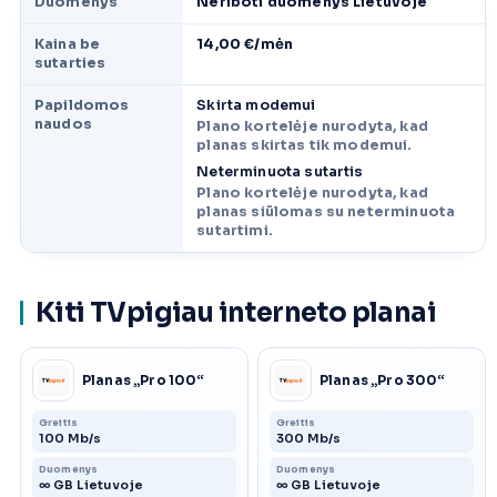
Duomenys
Neriboti duomenys Lietuvoje
Kaina be
14,00 €/mėn
sutarties
Papildomos
Skirta modemui
naudos
Plano kortelėje nurodyta, kad
planas skirtas tik modemui.
Neterminuota sutartis
Plano kortelėje nurodyta, kad
planas siūlomas su neterminuota
sutartimi.
Kiti TVpigiau interneto planai
Planas „Pro 100“
Planas „Pro 300“
Greitis
Greitis
100 Mb/s
300 Mb/s
Duomenys
Duomenys
∞ GB Lietuvoje
∞ GB Lietuvoje