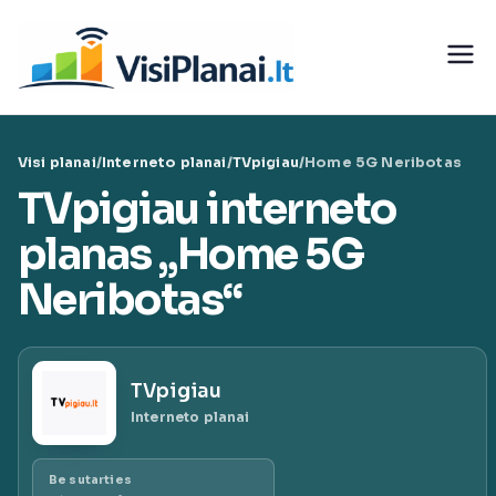
Eiti
prie
Visi
turinio
teleko
Visi planai
/
Interneto planai
/
TVpigiau
/
Home 5G Neribotas
munika
TVpigiau interneto
cijų
planas „Home 5G
Neribotas“
paslaug
ų planai
TVpigiau
|
Interneto planai
VisiPlan
Be sutarties