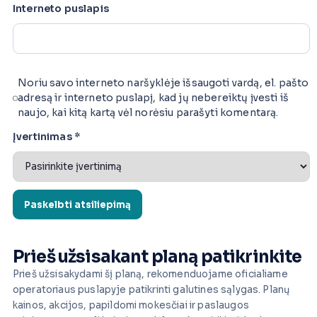
Interneto puslapis
Noriu savo interneto naršyklėje išsaugoti vardą, el. pašto
adresą ir interneto puslapį, kad jų nebereiktų įvesti iš
naujo, kai kitą kartą vėl norėsiu parašyti komentarą.
Įvertinimas
*
Prieš užsisakant planą patikrinkite
Prieš užsisakydami šį planą, rekomenduojame oficialiame
operatoriaus puslapyje patikrinti galutines sąlygas. Planų
kainos, akcijos, papildomi mokesčiai ir paslaugos