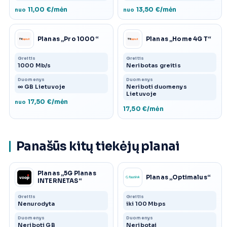
11,00 €/mėn
13,50 €/mėn
nuo
nuo
Planas „Pro 1000“
Planas „Home 4G T“
Greitis
Greitis
1000 Mb/s
Neribotas greitis
Duomenys
Duomenys
∞ GB Lietuvoje
Neriboti duomenys
Lietuvoje
17,50 €/mėn
nuo
17,50 €/mėn
Panašūs kitų tiekėjų planai
Planas „5G Planas
Planas „Optimalus“
INTERNETAS“
Greitis
Greitis
Nenurodyta
iki 100 Mbps
Duomenys
Duomenys
Neriboti GB
Neribotai