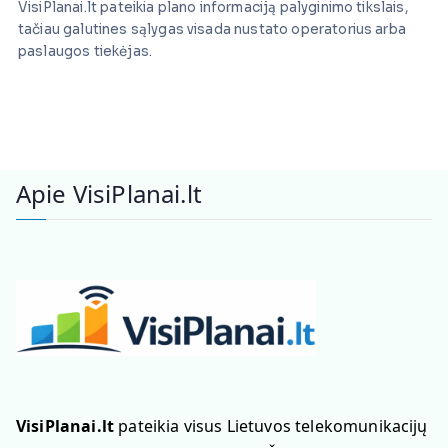
VisiPlanai.lt pateikia plano informaciją palyginimo tikslais,
tačiau galutines sąlygas visada nustato operatorius arba
paslaugos tiekėjas.
Apie VisiPlanai.lt
VisiPlanai.lt
pateikia visus Lietuvos telekomunikacijų