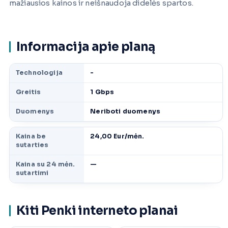
mažiausios kainos ir neišnaudoja didelės spartos.
Informacija apie planą
Technologija
-
Greitis
1 Gbps
Duomenys
Neriboti duomenys
Kaina be
24,00 Eur/mėn.
sutarties
Kaina su 24 mėn.
—
sutartimi
Kiti Penki interneto planai