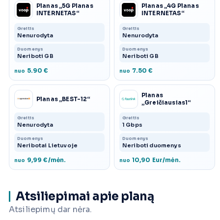
Planas „5G Planas
Planas „4G Planas
INTERNETAS“
INTERNETAS“
Greitis
Greitis
Nenurodyta
Nenurodyta
Duomenys
Duomenys
Neriboti GB
Neriboti GB
5.90 €
7.50 €
nuo
nuo
Planas
Planas „BEST-12“
„Greičiausias1“
Greitis
Greitis
Nenurodyta
1 Gbps
Duomenys
Duomenys
Neribotai Lietuvoje
Neriboti duomenys
9,99 €/mėn.
10,90 Eur/mėn.
nuo
nuo
Atsiliepimai apie planą
Atsiliepimų dar nėra.