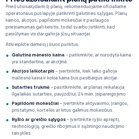
Prieš užsisakydami šį planą, rekomenduojame oficialiame
operatoriaus puslapyje patikrinti galutines sąlygas. Planų
kainos, akcijos, papildomi mokesčiai ir paslaugos
prieinamumas gali keistis, todėl svarbu įsitikinti, kad
pasiūlymas vis dar galioja jūsų situacijai.
Atkreipkite dėmesį į šiuos punktus:
Galutinė mėnesio kaina
– patikrinkite, ar nurodyta kaina
yra standartinė, ar akcijinė.
Akcijos laikotarpis
– įvertinkite, kiek laiko galioja
mažesnė kaina ir kokia kaina bus pasibaigus akcijai.
Sutarties trukmė
– pasitikrinkite, ar planas reikalauja
ilgalaikės sutarties, pavyzdžiui, 24 mėn. įsipareigojimo.
Papildomi mokesčiai
– įvertinkite aktyvavimo, įrangos,
pristatymo, kortelės ar kitus galimus mokesčius.
Ryšio ar greičio sąlygos
– įvertinkite ryšio aprėptį,
technologiją, greičio ribojimus ir sąžiningo naudojimo
taisykles.