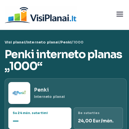
Eiti
prie
Visi
turinio
teleko
Visi planai
/
Interneto planai
/
Penki
/
1000
munika
Penki interneto planas
cijų
„1000“
paslaug
Penki
ų planai
Interneto planai
|
Su 24 mėn. sutartimi
Be sutarties
—
24,00 Eur/mėn.
VisiPlan