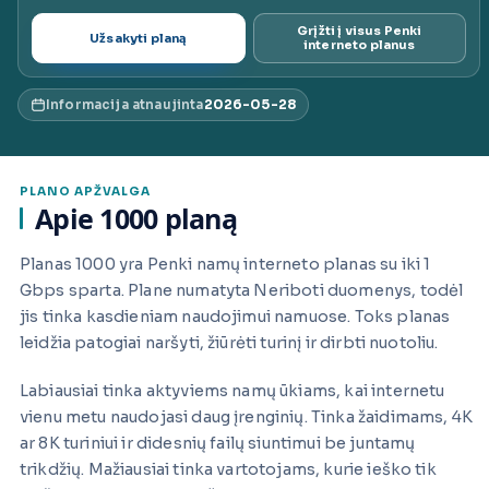
ai.lt
Grįžti į visus Penki
Užsakyti planą
interneto planus
Informacija atnaujinta
2026-05-28
PLANO APŽVALGA
Apie 1000 planą
Planas 1000 yra Penki namų interneto planas su iki 1
Gbps sparta. Plane numatyta Neriboti duomenys, todėl
jis tinka kasdieniam naudojimui namuose. Toks planas
leidžia patogiai naršyti, žiūrėti turinį ir dirbti nuotoliu.
Labiausiai tinka aktyviems namų ūkiams, kai internetu
vienu metu naudojasi daug įrenginių. Tinka žaidimams, 4K
ar 8K turiniui ir didesnių failų siuntimui be juntamų
trikdžių. Mažiausiai tinka vartotojams, kurie ieško tik