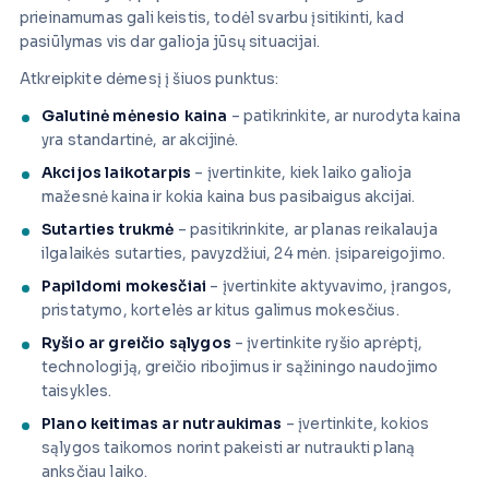
prieinamumas gali keistis, todėl svarbu įsitikinti, kad
pasiūlymas vis dar galioja jūsų situacijai.
Atkreipkite dėmesį į šiuos punktus:
Galutinė mėnesio kaina
– patikrinkite, ar nurodyta kaina
yra standartinė, ar akcijinė.
Akcijos laikotarpis
– įvertinkite, kiek laiko galioja
mažesnė kaina ir kokia kaina bus pasibaigus akcijai.
Sutarties trukmė
– pasitikrinkite, ar planas reikalauja
ilgalaikės sutarties, pavyzdžiui, 24 mėn. įsipareigojimo.
Papildomi mokesčiai
– įvertinkite aktyvavimo, įrangos,
pristatymo, kortelės ar kitus galimus mokesčius.
Ryšio ar greičio sąlygos
– įvertinkite ryšio aprėptį,
technologiją, greičio ribojimus ir sąžiningo naudojimo
taisykles.
Plano keitimas ar nutraukimas
– įvertinkite, kokios
sąlygos taikomos norint pakeisti ar nutraukti planą
anksčiau laiko.