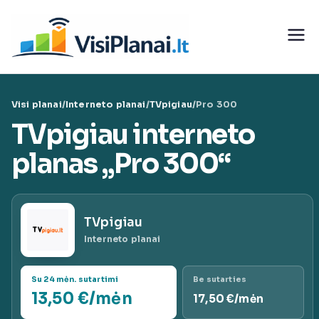
Eiti
prie
Visi
turinio
teleko
Visi planai
/
Interneto planai
/
TVpigiau
/
Pro 300
munika
TVpigiau interneto
cijų
planas „Pro 300“
paslaug
TVpigiau
ų planai
Interneto planai
|
Su 24 mėn. sutartimi
Be sutarties
13,50 €/mėn
17,50 €/mėn
VisiPlan