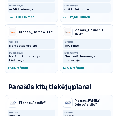
Duomenys
Duomenys
∞ GB Lietuvoje
∞ GB Lietuvoje
11,00 €/mėn
17,50 €/mėn
nuo
nuo
Planas „Home 5G
Planas „Home 4G T“
100“
Greitis
Greitis
Neribotas greitis
100 Mb/s
Duomenys
Duomenys
Neriboti duomenys
Neriboti duomenys
Lietuvoje
Lietuvoje
17,50 €/mėn
12,00 €/mėn
Panašūs kitų tiekėjų planai
Planas „FAMILY
Planas „Family“
šviesolaidis“
Greitis
Greitis