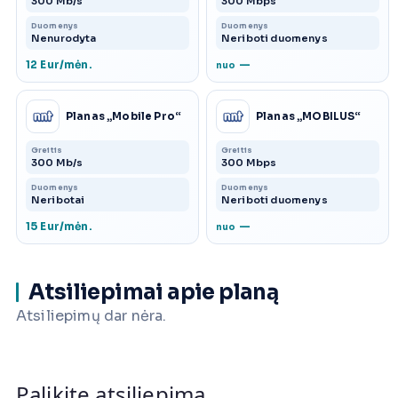
300 Mb/s
300 Mbps
Duomenys
Duomenys
Nenurodyta
Neriboti duomenys
12 Eur/mėn.
—
nuo
Planas „Mobile Pro“
Planas „MOBILUS“
Greitis
Greitis
300 Mb/s
300 Mbps
Duomenys
Duomenys
Neribotai
Neriboti duomenys
15 Eur/mėn.
—
nuo
Atsiliepimai apie planą
Atsiliepimų dar nėra.
Palikite atsiliepimą