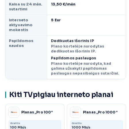
Kaina su 24 mėn.
13,50 €/mėn
sutartimi
Interneto
5 Eur
aktyvavimo
mokestis
Papildomos
Dedikuotas išorinis IP
naudos
Plano kortelėje nurodytas
dedikuotas išorinis IP.
Papildomos paslaugos
Plano kortelėje nurodyta, kad
galima užsakyti papildomas
paslaugas nepasibaigus sutarčiai.
Kiti TVpigiau interneto planai
Planas „Pro 100“
Planas „Pro 1000“
Greitis
Greitis
100 Mb/s
1000 Mb/s