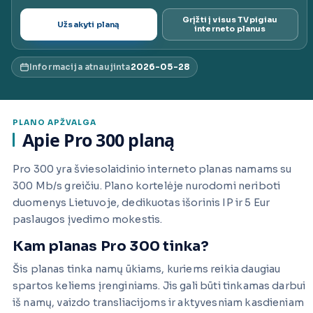
ai.lt
Grįžti į visus TVpigiau
Užsakyti planą
interneto planus
Informacija atnaujinta
2026-05-28
PLANO APŽVALGA
Apie Pro 300 planą
Pro 300 yra šviesolaidinio interneto planas namams su
300 Mb/s greičiu. Plano kortelėje nurodomi neriboti
duomenys Lietuvoje, dedikuotas išorinis IP ir 5 Eur
paslaugos įvedimo mokestis.
Kam planas Pro 300 tinka?
Šis planas tinka namų ūkiams, kuriems reikia daugiau
spartos keliems įrenginiams. Jis gali būti tinkamas darbui
iš namų, vaizdo transliacijoms ir aktyvesniam kasdieniam