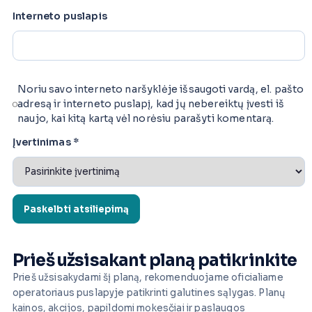
Interneto puslapis
Noriu savo interneto naršyklėje išsaugoti vardą, el. pašto
adresą ir interneto puslapį, kad jų nebereiktų įvesti iš
naujo, kai kitą kartą vėl norėsiu parašyti komentarą.
Įvertinimas
*
Prieš užsisakant planą patikrinkite
Prieš užsisakydami šį planą, rekomenduojame oficialiame
operatoriaus puslapyje patikrinti galutines sąlygas. Planų
kainos, akcijos, papildomi mokesčiai ir paslaugos