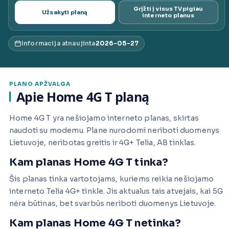
Grįžti į visus TVpigiau
Užsakyti planą
ai.lt
interneto planus
Informacija atnaujinta
2026-05-27
PLANO APŽVALGA
Apie Home 4G T planą
Home 4G T yra nešiojamo interneto planas, skirtas
naudoti su modemu. Plane nurodomi neriboti duomenys
Lietuvoje, neribotas greitis ir 4G+ Telia, AB tinklas.
Kam planas Home 4G T tinka?
Šis planas tinka vartotojams, kuriems reikia nešiojamo
interneto Telia 4G+ tinkle. Jis aktualus tais atvejais, kai 5G
nėra būtinas, bet svarbūs neriboti duomenys Lietuvoje.
Kam planas Home 4G T netinka?