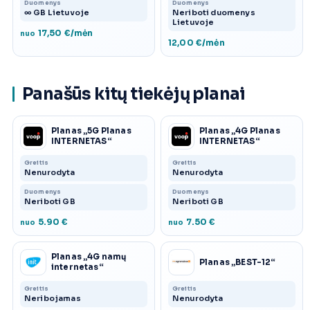
Duomenys
Duomenys
∞ GB Lietuvoje
Neriboti duomenys
Lietuvoje
17,50 €/mėn
nuo
12,00 €/mėn
Panašūs kitų tiekėjų planai
Planas „5G Planas
Planas „4G Planas
INTERNETAS“
INTERNETAS“
Greitis
Greitis
Nenurodyta
Nenurodyta
Duomenys
Duomenys
Neriboti GB
Neriboti GB
5.90 €
7.50 €
nuo
nuo
Planas „4G namų
Planas „BEST-12“
internetas“
Greitis
Greitis
Neribojamas
Nenurodyta