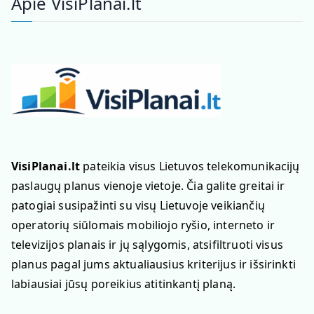
Apie VisiPlanai.lt
VisiPlanai.lt
pateikia visus Lietuvos telekomunikacijų
paslaugų planus vienoje vietoje. Čia galite greitai ir
patogiai susipažinti su visų Lietuvoje veikiančių
operatorių siūlomais mobiliojo ryšio, interneto ir
televizijos planais ir jų sąlygomis, atsifiltruoti visus
planus pagal jums aktualiausius kriterijus ir išsirinkti
labiausiai jūsų poreikius atitinkantį planą.