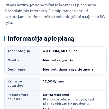
Planas netiks, jei konkrečiai ieškoma 5G plano arba
šviesolaidinio interneto. Jis taip pat gali netikti
vartotojams, kuriems reikia technologiškai naujesnio 5G
ryšio.
Informacija apie planą
Technologija
4G+ Telia, AB tinklas
Greitis
Neribotas greitis
Duomenys
Neriboti duomenys Lietuvoje
Kaina be
17,50 €/mėn
sutarties
Papildomos
Skirta modemui
naudos
Plano kortelėje nurodyta, kad
planas skirtas tik modemui.