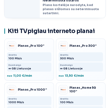
Neterminuota sutartis
Plano kortelėje nurodyta, kad
planas siūlomas su neterminuota
sutartimi.
Kiti TVpigiau interneto planai
Planas „Pro 100“
Planas „Pro 300“
Greitis
Greitis
100 Mb/s
300 Mb/s
Duomenys
Duomenys
∞ GB Lietuvoje
∞ GB Lietuvoje
11,00 €/mėn
13,50 €/mėn
nuo
nuo
Planas „Home 5G
Planas „Pro 1000“
100“
Greitis
Greitis
1000 Mb/s
100 Mb/s