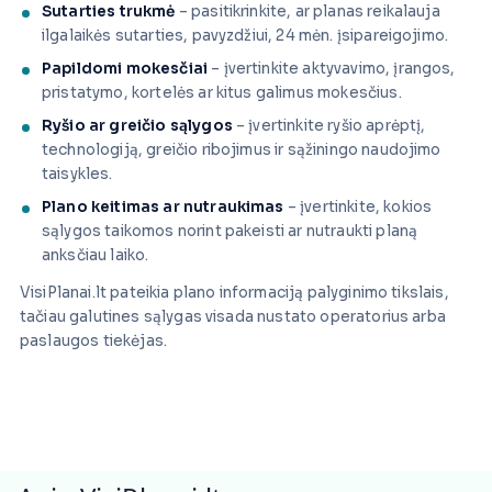
Sutarties trukmė
– pasitikrinkite, ar planas reikalauja
ilgalaikės sutarties, pavyzdžiui, 24 mėn. įsipareigojimo.
Papildomi mokesčiai
– įvertinkite aktyvavimo, įrangos,
pristatymo, kortelės ar kitus galimus mokesčius.
Ryšio ar greičio sąlygos
– įvertinkite ryšio aprėptį,
technologiją, greičio ribojimus ir sąžiningo naudojimo
taisykles.
Plano keitimas ar nutraukimas
– įvertinkite, kokios
sąlygos taikomos norint pakeisti ar nutraukti planą
anksčiau laiko.
VisiPlanai.lt pateikia plano informaciją palyginimo tikslais,
tačiau galutines sąlygas visada nustato operatorius arba
paslaugos tiekėjas.