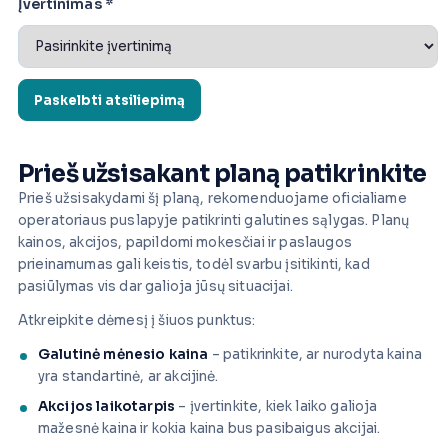
Įvertinimas
*
Prieš užsisakant planą patikrinkite
Prieš užsisakydami šį planą, rekomenduojame oficialiame
operatoriaus puslapyje patikrinti galutines sąlygas. Planų
kainos, akcijos, papildomi mokesčiai ir paslaugos
prieinamumas gali keistis, todėl svarbu įsitikinti, kad
pasiūlymas vis dar galioja jūsų situacijai.
Atkreipkite dėmesį į šiuos punktus:
Galutinė mėnesio kaina
– patikrinkite, ar nurodyta kaina
yra standartinė, ar akcijinė.
Akcijos laikotarpis
– įvertinkite, kiek laiko galioja
mažesnė kaina ir kokia kaina bus pasibaigus akcijai.