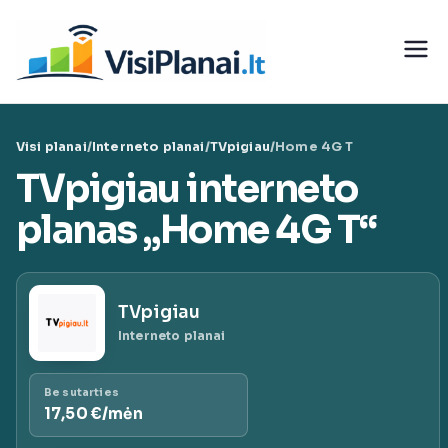
Eiti
prie
Visi
turinio
teleko
Visi planai
/
Interneto planai
/
TVpigiau
/
Home 4G T
munika
TVpigiau interneto
cijų
planas „Home 4G T“
paslaug
TVpigiau
ų planai
Interneto planai
|
Be sutarties
17,50 €/mėn
VisiPlan