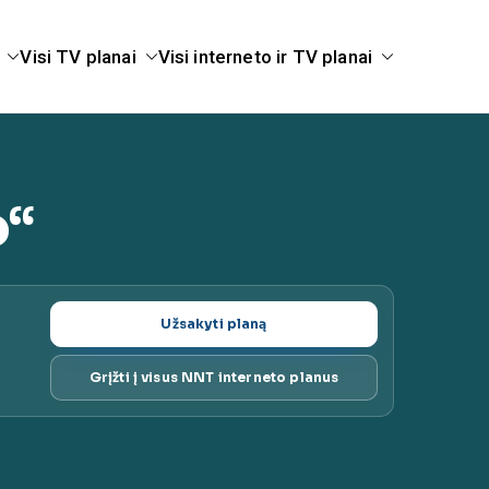
Visi TV planai
Visi interneto ir TV planai
ugų planai |
o“
Užsakyti planą
Grįžti į visus NNT interneto planus