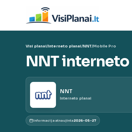
Eiti
prie
Visi 
turinio
VisiPl
Visi planai
/
Interneto planai
/
NNT
/
Mobile Pro
NNT interneto 
NNT
Interneto planai
Informacija atnaujinta
2026-05-27