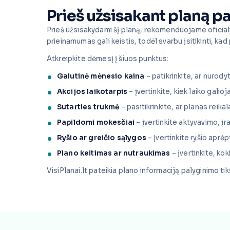
Prieš užsisakant planą pa
Prieš užsisakydami šį planą, rekomenduojame oficiali
prieinamumas gali keistis, todėl svarbu įsitikinti, kad 
Atkreipkite dėmesį į šiuos punktus:
Galutinė mėnesio kaina
– patikrinkite, ar nurodyt
Akcijos laikotarpis
– įvertinkite, kiek laiko galio
Sutarties trukmė
– pasitikrinkite, ar planas reika
Papildomi mokesčiai
– įvertinkite aktyvavimo, į
Ryšio ar greičio sąlygos
– įvertinkite ryšio aprėp
Plano keitimas ar nutraukimas
– įvertinkite, ko
VisiPlanai.lt pateikia plano informaciją palyginimo t