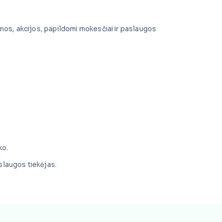
inos, akcijos, papildomi mokesčiai ir paslaugos
ko.
aslaugos tiekėjas.