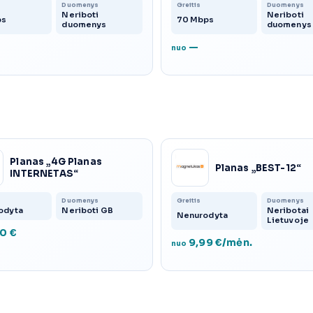
Duomenys
Greitis
Duomenys
Neriboti
Neriboti
ps
70 Mbps
duomenys
duomenys
—
nuo
Planas „4G Planas
Planas „BEST-12“
INTERNETAS“
Duomenys
Greitis
Duomenys
odyta
Neriboti GB
Neribotai
Nenurodyta
Lietuvoje
0 €
9,99 €/mėn.
nuo