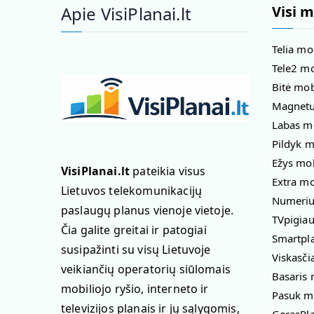
Apie VisiPlanai.lt
Visi m
Telia mo
Tele2 mo
Bitė mob
Magnetuk
Labas mo
Pildyk m
Ežys mob
VisiPlanai.lt
pateikia visus
Extra mo
Lietuvos telekomunikacijų
Numeriuk
paslaugų planus vienoje vietoje.
TVpigiau
Čia galite greitai ir patogiai
Smartpla
susipažinti su visų Lietuvoje
Viskasči
veikiančių operatorių siūlomais
Basaris 
mobiliojo ryšio, interneto ir
Pasuk mo
televizijos planais ir jų sąlygomis,