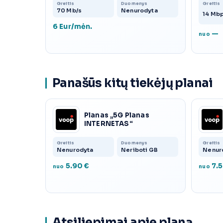
Greitis
Duomenys
Greitis
70 Mb/s
Nenurodyta
14 Mb
6 Eur/mėn.
—
nuo
Panašūs kitų tiekėjų planai
Planas „5G Planas
INTERNETAS“
Greitis
Duomenys
Greitis
Nenurodyta
Neriboti GB
Nenur
5.90 €
7.5
nuo
nuo
Atsiliepimai apie planą