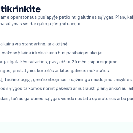
tikrinkite
ame operatoriaus puslapyje patikrinti galutines sąlygas. Planų ka
pasiūlymas vis dar galioja jūsų situacijai.
a kaina yra standartinė, ar akcijinė.
ja mažesnė kaina ir kokia kaina bus pasibaigus akcijai.
lauja ilgalaikės sutarties, pavyzdžiui, 24 mėn. įsipareigojimo.
rangos, pristatymo, kortelės ar kitus galimus mokesčius.
tį, technologiją, greičio ribojimus ir sąžiningo naudojimo taisykles.
kios sąlygos taikomos norint pakeisti ar nutraukti planą anksčiau lai
ikslais, tačiau galutines sąlygas visada nustato operatorius arba p