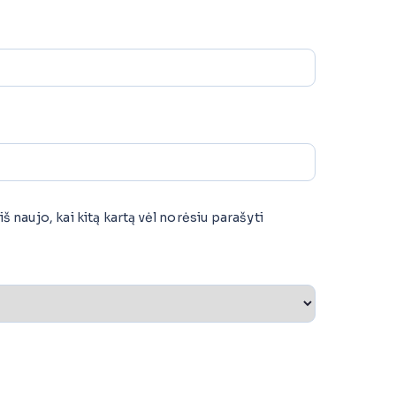
š naujo, kai kitą kartą vėl norėsiu parašyti