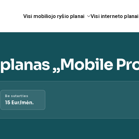
Visi mobiliojo ryšio planai
Visi interneto planai
telekomunikacijų pasla
anai.lt
planas „Mobile Pr
Be sutarties
15 Eur/mėn.