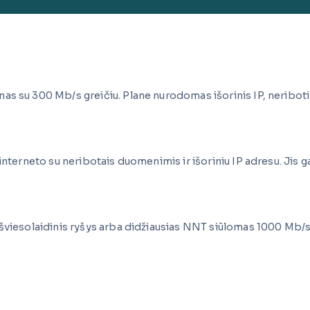
nas su 300 Mb/s greičiu. Plane nurodomas išorinis IP, nerib
nterneto su neribotais duomenimis ir išoriniu IP adresu. Jis g
iesolaidinis ryšys arba didžiausias NNT siūlomas 1000 Mb/s grei