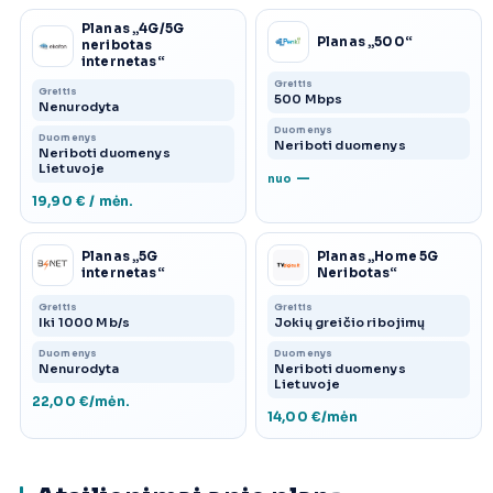
Planas „4G/5G
Planas „500“
neribotas
internetas“
Greitis
Greitis
500 Mbps
Nenurodyta
Duomenys
Duomenys
Neriboti duomenys
Neriboti duomenys
Lietuvoje
—
nuo
19,90 € / mėn.
Planas „5G
Planas „Home 5G
internetas“
Neribotas“
Greitis
Greitis
Iki 1000 Mb/s
Jokių greičio ribojimų
Duomenys
Duomenys
Nenurodyta
Neriboti duomenys
Lietuvoje
22,00 €/mėn.
14,00 €/mėn