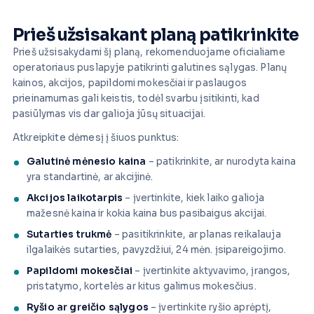
Prieš užsisakant planą patikrinkite
Prieš užsisakydami šį planą, rekomenduojame oficialiame
operatoriaus puslapyje patikrinti galutines sąlygas. Planų
kainos, akcijos, papildomi mokesčiai ir paslaugos
prieinamumas gali keistis, todėl svarbu įsitikinti, kad
pasiūlymas vis dar galioja jūsų situacijai.
Atkreipkite dėmesį į šiuos punktus:
Galutinė mėnesio kaina
– patikrinkite, ar nurodyta kaina
yra standartinė, ar akcijinė.
Akcijos laikotarpis
– įvertinkite, kiek laiko galioja
mažesnė kaina ir kokia kaina bus pasibaigus akcijai.
Sutarties trukmė
– pasitikrinkite, ar planas reikalauja
ilgalaikės sutarties, pavyzdžiui, 24 mėn. įsipareigojimo.
Papildomi mokesčiai
– įvertinkite aktyvavimo, įrangos,
pristatymo, kortelės ar kitus galimus mokesčius.
Ryšio ar greičio sąlygos
– įvertinkite ryšio aprėptį,