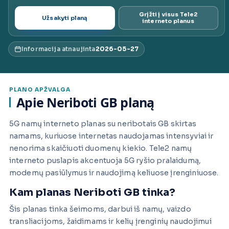
ai.lt
Grįžti į visus Tele2
Užsakyti planą
interneto planus
Informacija atnaujinta
2026-05-27
PLANO APŽVALGA
Apie Neriboti GB planą
5G namų interneto planas su neribotais GB skirtas
namams, kuriuose internetas naudojamas intensyviai ir
nenorima skaičiuoti duomenų kiekio. Tele2 namų
interneto puslapis akcentuoja 5G ryšio pralaidumą,
modemų pasiūlymus ir naudojimą keliuose įrenginiuose.
Kam planas Neriboti GB tinka?
Šis planas tinka šeimoms, darbui iš namų, vaizdo
transliacijoms, žaidimams ir kelių įrenginių naudojimui