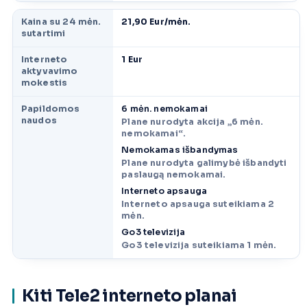
Kaina su 24 mėn.
21,90 Eur/mėn.
sutartimi
Interneto
1 Eur
aktyvavimo
mokestis
Papildomos
6 mėn. nemokamai
naudos
Plane nurodyta akcija „6 mėn.
nemokamai“.
Nemokamas išbandymas
Plane nurodyta galimybė išbandyti
paslaugą nemokamai.
Interneto apsauga
Interneto apsauga suteikiama 2
mėn.
Go3 televizija
Go3 televizija suteikiama 1 mėn.
Kiti Tele2 interneto planai