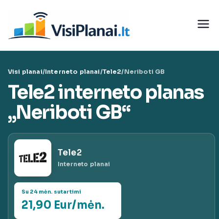
Eiti
prie
Visi
turinio
teleko
Visi planai
/
Interneto planai
/
Tele2
/
Neriboti GB
munika
Tele2 interneto planas
cijų
„Neriboti GB“
paslaug
Tele2
ų planai
Interneto planai
|
Su 24 mėn. sutartimi
21,90 Eur/mėn.
VisiPlan