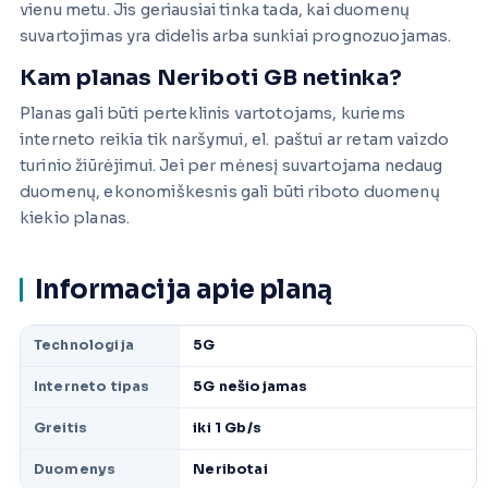
vienu metu. Jis geriausiai tinka tada, kai duomenų
suvartojimas yra didelis arba sunkiai prognozuojamas.
Kam planas Neriboti GB netinka?
Planas gali būti perteklinis vartotojams, kuriems
interneto reikia tik naršymui, el. paštui ar retam vaizdo
turinio žiūrėjimui. Jei per mėnesį suvartojama nedaug
duomenų, ekonomiškesnis gali būti riboto duomenų
kiekio planas.
Informacija apie planą
Technologija
5G
Interneto tipas
5G nešiojamas
Greitis
iki 1 Gb/s
Duomenys
Neribotai