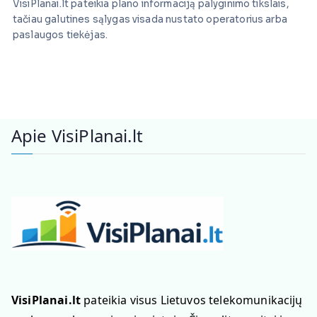
VisiPlanai.lt pateikia plano informaciją palyginimo tikslais,
tačiau galutines sąlygas visada nustato operatorius arba
paslaugos tiekėjas.
Apie VisiPlanai.lt
VisiPlanai.lt
pateikia visus Lietuvos telekomunikacijų