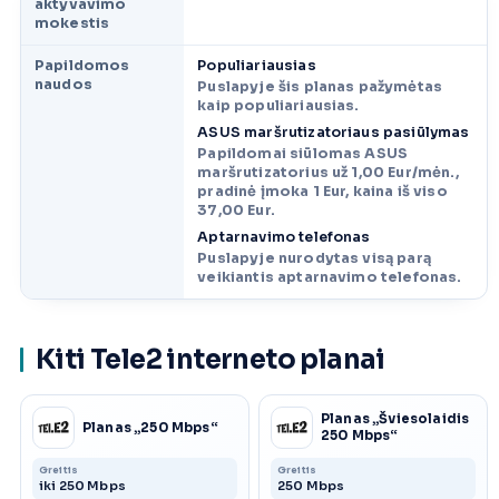
aktyvavimo
mokestis
Papildomos
Populiariausias
naudos
Puslapyje šis planas pažymėtas
kaip populiariausias.
ASUS maršrutizatoriaus pasiūlymas
Papildomai siūlomas ASUS
maršrutizatorius už 1,00 Eur/mėn.,
pradinė įmoka 1 Eur, kaina iš viso
37,00 Eur.
Aptarnavimo telefonas
Puslapyje nurodytas visą parą
veikiantis aptarnavimo telefonas.
Kiti Tele2 interneto planai
Planas „Šviesolaidis
Planas „250 Mbps“
250 Mbps“
Greitis
Greitis
iki 250 Mbps
250 Mbps