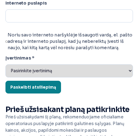
Interneto puslapis
Noriu savo interneto naršyklėje išsaugoti vardą, el. pašto
adresą ir interneto puslapį, kad jų nebereiktų įvesti iš
naujo, kai kitą kartą vėl norėsiu parašyti komentarą.
Įvertinimas
*
Prieš užsisakant planą patikrinkite
Prieš užsisakydami šį planą, rekomenduojame oficialiame
operatoriaus puslapyje patikrinti galutines sąlygas. Planų
kainos, akcijos, papildomi mokesčiai ir paslaugos