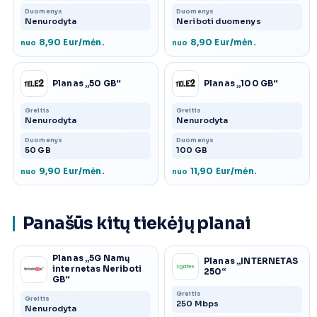
Duomenys
Duomenys
Nenurodyta
Neriboti duomenys
8,90 Eur/mėn.
8,90 Eur/mėn.
nuo
nuo
Planas „50 GB“
Planas „100 GB“
Greitis
Greitis
Nenurodyta
Nenurodyta
Duomenys
Duomenys
50 GB
100 GB
9,90 Eur/mėn.
11,90 Eur/mėn.
nuo
nuo
Panašūs kitų tiekėjų planai
Planas „5G Namų
Planas „INTERNETAS
internetas Neriboti
250“
GB“
Greitis
Greitis
250 Mbps
Nenurodyta