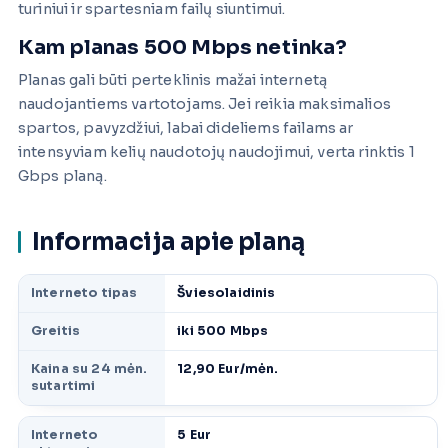
turiniui ir spartesniam failų siuntimui.
Kam planas 500 Mbps netinka?
Planas gali būti perteklinis mažai internetą
naudojantiems vartotojams. Jei reikia maksimalios
spartos, pavyzdžiui, labai dideliems failams ar
intensyviam kelių naudotojų naudojimui, verta rinktis 1
Gbps planą.
Informacija apie planą
Interneto tipas
Šviesolaidinis
Greitis
iki 500 Mbps
Kaina su 24 mėn.
12,90 Eur/mėn.
sutartimi
Interneto
5 Eur