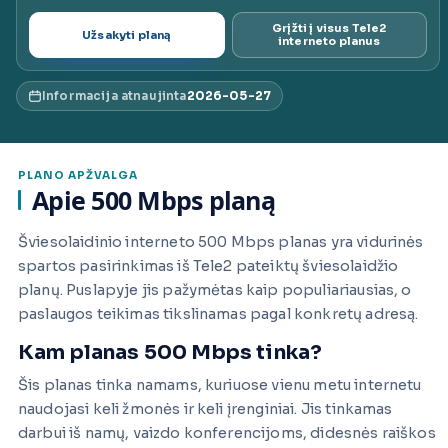
ai.lt
Grįžti į visus Tele2
Užsakyti planą
interneto planus
Informacija atnaujinta
2026-05-27
PLANO APŽVALGA
Apie 500 Mbps planą
Šviesolaidinio interneto 500 Mbps planas yra vidurinės
spartos pasirinkimas iš Tele2 pateiktų šviesolaidžio
planų. Puslapyje jis pažymėtas kaip populiariausias, o
paslaugos teikimas tikslinamas pagal konkretų adresą.
Kam planas 500 Mbps tinka?
Šis planas tinka namams, kuriuose vienu metu internetu
naudojasi keli žmonės ir keli įrenginiai. Jis tinkamas
darbui iš namų, vaizdo konferencijoms, didesnės raiškos