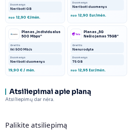
Duomenys
Duomenys
Neriboti duomenys
Neriboti GB
12,90 Eur/mėn.
nuo
12,90 €/mėn.
nuo
Planas „Individualus
Planas „5G
500 Mbps“
Nešiojamas 75GB“
Greitis
Greitis
iki 500 Mb/s
Nenurodyta
Duomenys
Duomenys
Neriboti duomenys
75 GB
19,90 € / mėn.
12,95 Eur/mėn.
nuo
Atsiliepimai apie planą
Atsiliepimų dar nėra.
Palikite atsiliepimą