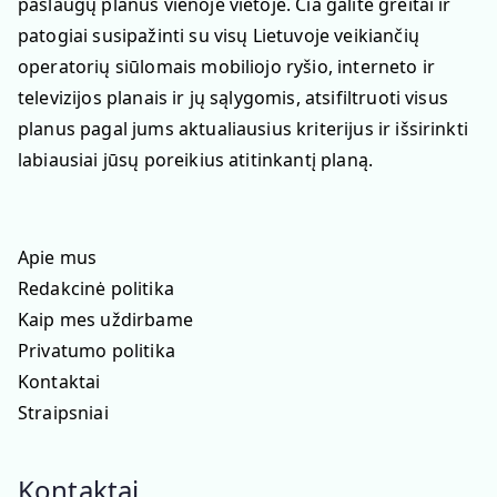
paslaugų planus vienoje vietoje. Čia galite greitai ir
patogiai susipažinti su visų Lietuvoje veikiančių
operatorių siūlomais mobiliojo ryšio, interneto ir
televizijos planais ir jų sąlygomis, atsifiltruoti visus
planus pagal jums aktualiausius kriterijus ir išsirinkti
labiausiai jūsų poreikius atitinkantį planą.
Apie mus
Redakcinė politika
Kaip mes uždirbame
Privatumo politika
Kontaktai
Straipsniai
Kontaktai