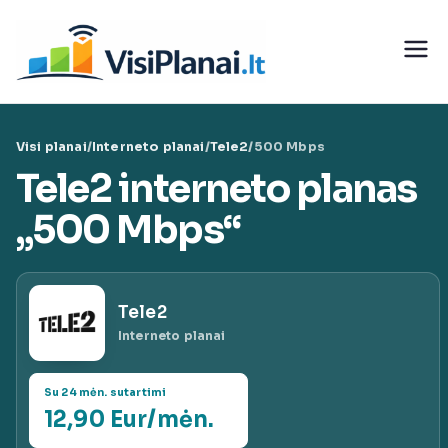
Eiti
prie
Visi
turinio
teleko
Visi planai
/
Interneto planai
/
Tele2
/
500 Mbps
munika
Tele2 interneto planas
cijų
„500 Mbps“
paslaug
Tele2
ų planai
Interneto planai
|
Su 24 mėn. sutartimi
12,90 Eur/mėn.
VisiPlan