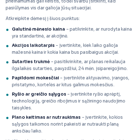
prieinamumas gali keistis, todėl svarbu įsitikinti, kad
pasiūlymas vis dar galioja jūsų situacijai.
Atkreipkite dėmesį į šiuos punktus:
Galutinė mėnesio kaina
– patikrinkite, ar nurodyta kaina
yra standartinė, ar akcijinė.
Akcijos laikotarpis
– įvertinkite, kiek laiko galioja
mažesnė kaina ir kokia kaina bus pasibaigus akcijai.
Sutarties trukmė
– pasitikrinkite, ar planas reikalauja
ilgalaikės sutarties, pavyzdžiui, 24 mėn. įsipareigojimo.
Papildomi mokesčiai
– įvertinkite aktyvavimo, įrangos,
pristatymo, kortelės ar kitus galimus mokesčius.
Ryšio ar greičio sąlygos
– įvertinkite ryšio aprėptį,
technologiją, greičio ribojimus ir sąžiningo naudojimo
taisykles.
Plano keitimas ar nutraukimas
– įvertinkite, kokios
sąlygos taikomos norint pakeisti ar nutraukti planą
anksčiau laiko.