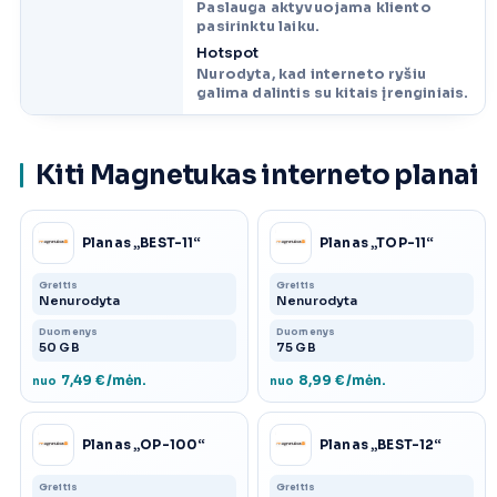
Paslauga aktyvuojama kliento
pasirinktu laiku.
Hotspot
Nurodyta, kad interneto ryšiu
galima dalintis su kitais įrenginiais.
Kiti Magnetukas interneto planai
Planas „BEST-11“
Planas „TOP-11“
Greitis
Greitis
Nenurodyta
Nenurodyta
Duomenys
Duomenys
50 GB
75 GB
7,49 €/mėn.
8,99 €/mėn.
nuo
nuo
Planas „OP-100“
Planas „BEST-12“
Greitis
Greitis