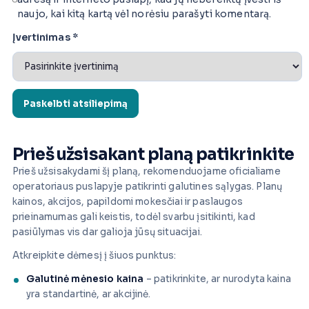
naujo, kai kitą kartą vėl norėsiu parašyti komentarą.
Įvertinimas
*
Prieš užsisakant planą patikrinkite
Prieš užsisakydami šį planą, rekomenduojame oficialiame
operatoriaus puslapyje patikrinti galutines sąlygas. Planų
kainos, akcijos, papildomi mokesčiai ir paslaugos
prieinamumas gali keistis, todėl svarbu įsitikinti, kad
pasiūlymas vis dar galioja jūsų situacijai.
Atkreipkite dėmesį į šiuos punktus:
Galutinė mėnesio kaina
– patikrinkite, ar nurodyta kaina
yra standartinė, ar akcijinė.