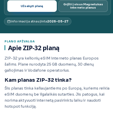
Grįžti į visus Magnetukas
Užsakyti planą
ai.lt
interneto planus
Informacija atnaujinta
2026-05-27
PLANO APŽVALGA
Apie ZIP-32 planą
ZIP-32 yra kelionių eSIM interneto planas Europos
šalims. Plane nurodyta 25 GB duomenų, 30 dienų
galiojimas ir Vodafone operatorius.
Kam planas ZIP-32 tinka?
Šis planas tinka keliaujantiems po Europą, kuriems reikia
eSIM duomenų be ilgalaikės sutarties. Jis patogus, kai
norima aktyvuoti internetą pasirinktu laiku ir naudoti
hotspot funkciją.