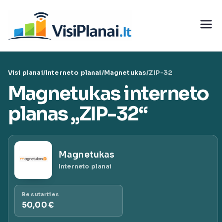
Eiti
prie
Visi
turinio
teleko
Visi planai
/
Interneto planai
/
Magnetukas
/
ZIP-32
munika
Magnetukas interneto
cijų
planas „ZIP-32“
paslaug
Magnetukas
ų planai
Interneto planai
|
Be sutarties
50,00 €
VisiPlan