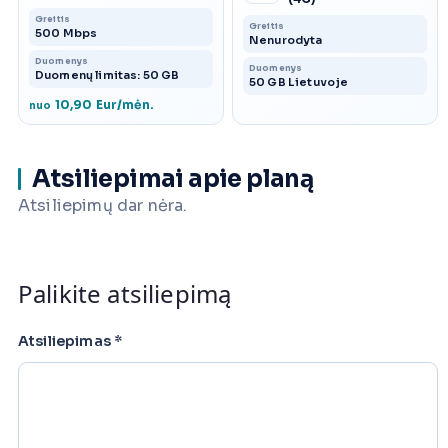
Greitis
Greitis
500 Mbps
Nenurodyta
Duomenys
Duomenys
Duomenų limitas: 50 GB
50 GB Lietuvoje
10,90 Eur/mėn.
nuo
Atsiliepimai apie planą
Atsiliepimų dar nėra.
Palikite atsiliepimą
Atsiliepimas
*