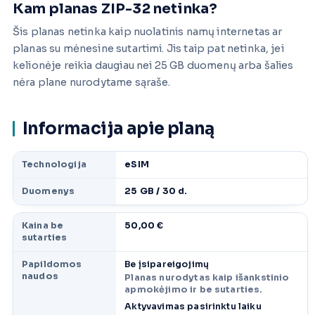
Kam planas ZIP-32 netinka?
Šis planas netinka kaip nuolatinis namų internetas ar
planas su mėnesine sutartimi. Jis taip pat netinka, jei
kelionėje reikia daugiau nei 25 GB duomenų arba šalies
nėra plane nurodytame sąraše.
Informacija apie planą
Technologija
eSIM
Duomenys
25 GB / 30 d.
Kaina be
50,00 €
sutarties
Papildomos
Be įsipareigojimų
naudos
Planas nurodytas kaip išankstinio
apmokėjimo ir be sutarties.
Aktyvavimas pasirinktu laiku