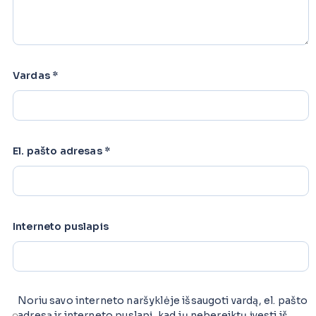
Vardas
*
El. pašto adresas
*
Interneto puslapis
Noriu savo interneto naršyklėje išsaugoti vardą, el. pašto
adresą ir interneto puslapį, kad jų nebereiktų įvesti iš