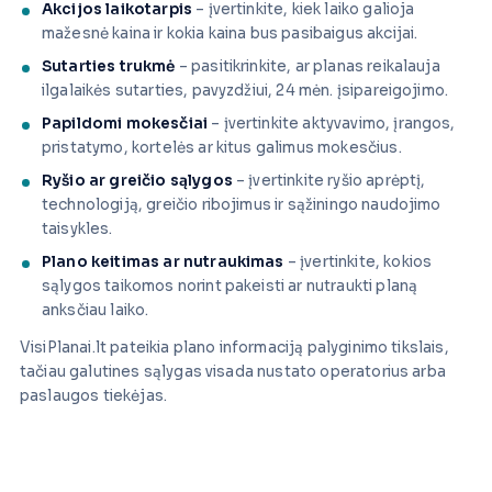
Akcijos laikotarpis
– įvertinkite, kiek laiko galioja
mažesnė kaina ir kokia kaina bus pasibaigus akcijai.
Sutarties trukmė
– pasitikrinkite, ar planas reikalauja
ilgalaikės sutarties, pavyzdžiui, 24 mėn. įsipareigojimo.
Papildomi mokesčiai
– įvertinkite aktyvavimo, įrangos,
pristatymo, kortelės ar kitus galimus mokesčius.
Ryšio ar greičio sąlygos
– įvertinkite ryšio aprėptį,
technologiją, greičio ribojimus ir sąžiningo naudojimo
taisykles.
Plano keitimas ar nutraukimas
– įvertinkite, kokios
sąlygos taikomos norint pakeisti ar nutraukti planą
anksčiau laiko.
VisiPlanai.lt pateikia plano informaciją palyginimo tikslais,
tačiau galutines sąlygas visada nustato operatorius arba
paslaugos tiekėjas.