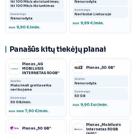
iki 100 Mb/s atsisiuntimas;
Nenurodyta
iki 100 Mb/s išsiuntimas
Duomenys
Neribotai Lietuvoje
Duomenys
Nenurodyta
9,99 €/mėn.
nuo
9,90 €/mėn.
nuo
Panašūs kitų tiekėjų planai
Planas „4G
Planas „50 GB“
MOBILUSIS
INTERNETAS 50GB“
Greitis
Greitis
Nenurodyta
Maksimali greitaveika
neribojama
Duomenys
50 GB
Duomenys
50 GB/mėn.
9,90 Eur/mėn.
nuo
nuo 7,90 €/mėn.
nuo
Planas „Mobilusis
Planas „50 GB“
internetas 50GB
(4G)“