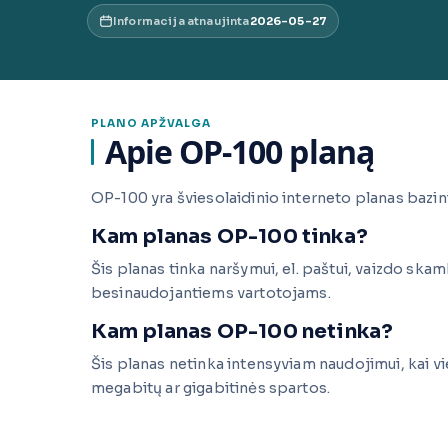
Informacija atnaujinta
2026-05-27
PLANO APŽVALGA
Apie OP-100 planą
OP-100 yra šviesolaidinio interneto planas bazin
Kam planas OP-100 tinka?
Šis planas tinka naršymui, el. paštui, vaizdo ska
besinaudojantiems vartotojams.
Kam planas OP-100 netinka?
Šis planas netinka intensyviam naudojimui, kai vien
megabitų ar gigabitinės spartos.