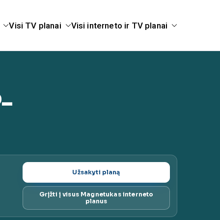
Visi TV planai
Visi interneto ir TV planai
ugų planai |
-
Užsakyti planą
Grįžti į visus Magnetukas interneto
planus