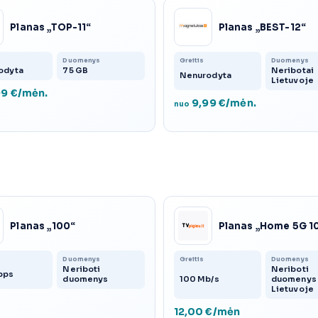
Planas „TOP-11“
Planas „BEST-12“
Duomenys
Greitis
Duomenys
odyta
75 GB
Neribotai
Nenurodyta
Lietuvoje
9 €/mėn.
9,99 €/mėn.
nuo
Planas „100“
Planas „Home 5G 1
Duomenys
Greitis
Duomenys
Neriboti
Neriboti
bps
duomenys
100 Mb/s
duomenys
Lietuvoje
12,00 €/mėn