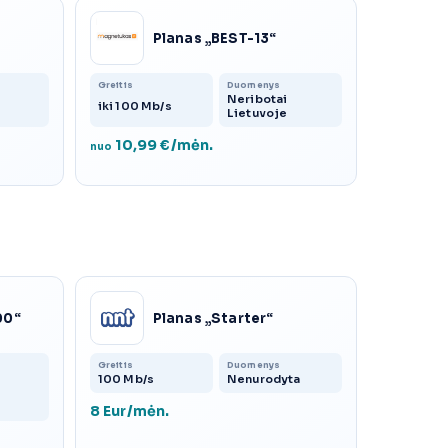
Planas „BEST-13“
Greitis
Duomenys
Neribotai
iki 100 Mb/s
Lietuvoje
10,99 €/mėn.
nuo
00“
Planas „Starter“
Greitis
Duomenys
100 Mb/s
Nenurodyta
8 Eur/mėn.