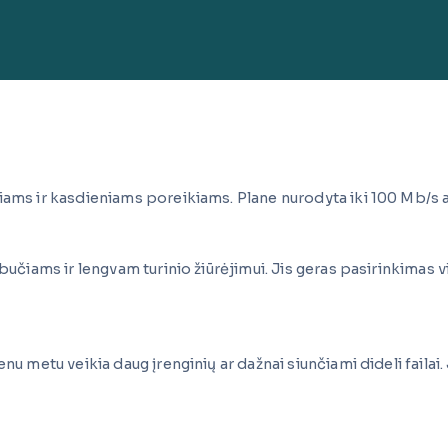
iams ir kasdieniams poreikiams. Plane nurodyta iki 100 Mb/s at
mbučiams ir lengvam turinio žiūrėjimui. Jis geras pasirinkimas 
u metu veikia daug įrenginių ar dažnai siunčiami dideli failai. J