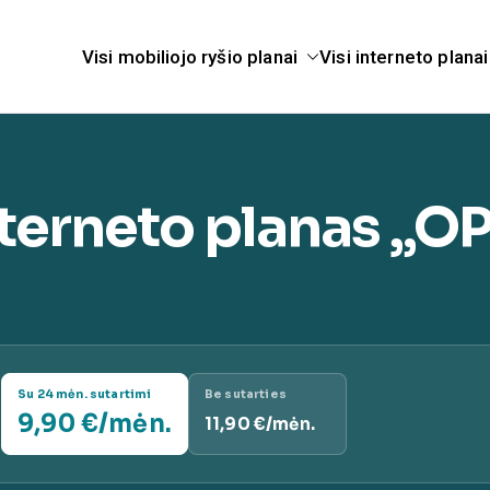
Visi mobiliojo ryšio planai
Visi interneto planai
telekomunikacijų pasla
anai.lt
terneto planas „OP
Su 24 mėn. sutartimi
Be sutarties
9,90 €/mėn.
11,90 €/mėn.