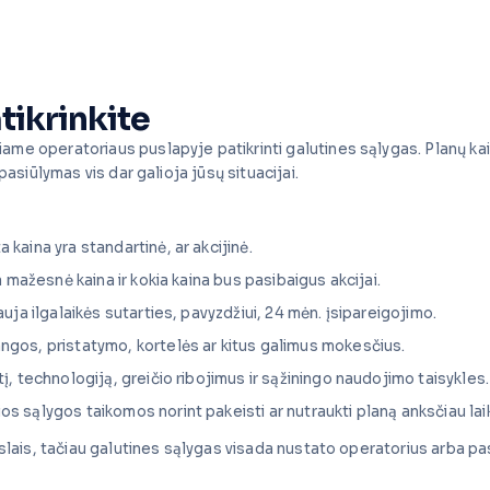
tikrinkite
ame operatoriaus puslapyje patikrinti galutines sąlygas. Planų ka
pasiūlymas vis dar galioja jūsų situacijai.
a kaina yra standartinė, ar akcijinė.
ja mažesnė kaina ir kokia kaina bus pasibaigus akcijai.
lauja ilgalaikės sutarties, pavyzdžiui, 24 mėn. įsipareigojimo.
rangos, pristatymo, kortelės ar kitus galimus mokesčius.
tį, technologiją, greičio ribojimus ir sąžiningo naudojimo taisykles.
kios sąlygos taikomos norint pakeisti ar nutraukti planą anksčiau lai
ikslais, tačiau galutines sąlygas visada nustato operatorius arba p