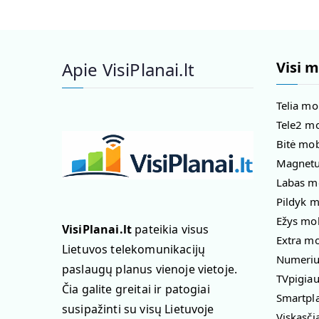
Apie VisiPlanai.lt
Visi m
Telia mo
Tele2 mo
Bitė mob
Magnetuk
Labas mo
Pildyk m
Ežys mob
VisiPlanai.lt
pateikia visus
Extra mo
Lietuvos telekomunikacijų
Numeriuk
paslaugų planus vienoje vietoje.
TVpigiau
Čia galite greitai ir patogiai
Smartpla
susipažinti su visų Lietuvoje
Viskasči