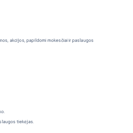
inos, akcijos, papildomi mokesčiai ir paslaugos
ko.
aslaugos tiekėjas.