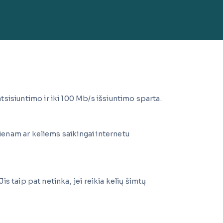
sisiuntimo ir iki 100 Mb/s išsiuntimo sparta.
vienam ar keliems saikingai internetu
is taip pat netinka, jei reikia kelių šimtų