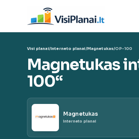
Eiti
prie
Visi 
turinio
VisiPl
Visi planai
/
Interneto planai
/
Magnetukas
/
OP-100
Magnetukas in
100“
Magnetukas
Interneto planai