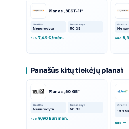
Planas „BEST-11“
Greitis
Duomenys
Greitis
Nenurodyta
50 GB
Nenur
7,49 €/mėn.
8,9
nuo
nuo
Panašūs kitų tiekėjų planai
Planas „50 GB“
Greitis
Duomenys
Greitis
Nenurodyta
50 GB
100 M
9,90 Eur/mėn.
nuo
—
nuo