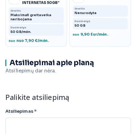
INTERNETAS 50GB“
Greitis
Greitis
Nenurodyta
Maksimali greitaveika
neribojama
Duomenys
50 GB
Duomenys
50 GB/mėn.
9,90 Eur/mėn.
nuo
nuo 7,90 €/mėn.
nuo
Atsiliepimai apie planą
Atsiliepimų dar nėra.
Palikite atsiliepimą
Atsiliepimas
*