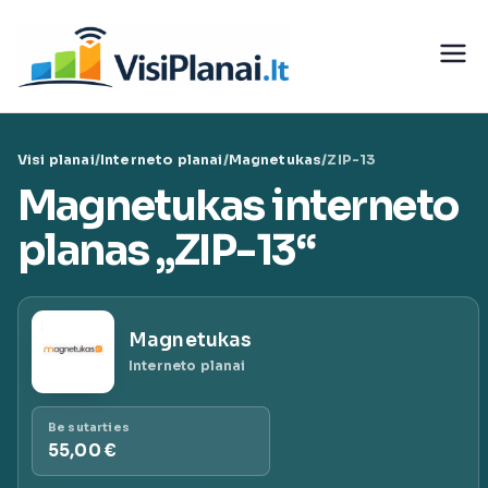
Eiti
prie
Visi
turinio
teleko
Visi planai
/
Interneto planai
/
Magnetukas
/
ZIP-13
munika
Magnetukas interneto
cijų
planas „ZIP-13“
paslaug
Magnetukas
ų planai
Interneto planai
|
Be sutarties
55,00 €
VisiPlan