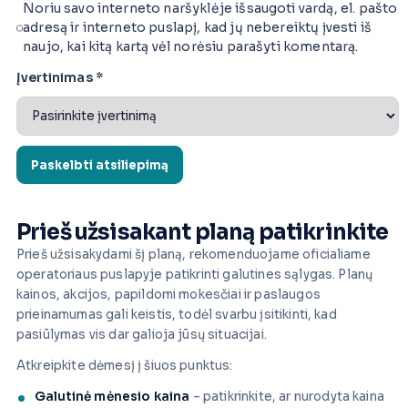
Noriu savo interneto naršyklėje išsaugoti vardą, el. pašto
adresą ir interneto puslapį, kad jų nebereiktų įvesti iš
naujo, kai kitą kartą vėl norėsiu parašyti komentarą.
Įvertinimas
*
Prieš užsisakant planą patikrinkite
Prieš užsisakydami šį planą, rekomenduojame oficialiame
operatoriaus puslapyje patikrinti galutines sąlygas. Planų
kainos, akcijos, papildomi mokesčiai ir paslaugos
prieinamumas gali keistis, todėl svarbu įsitikinti, kad
pasiūlymas vis dar galioja jūsų situacijai.
Atkreipkite dėmesį į šiuos punktus:
Galutinė mėnesio kaina
– patikrinkite, ar nurodyta kaina