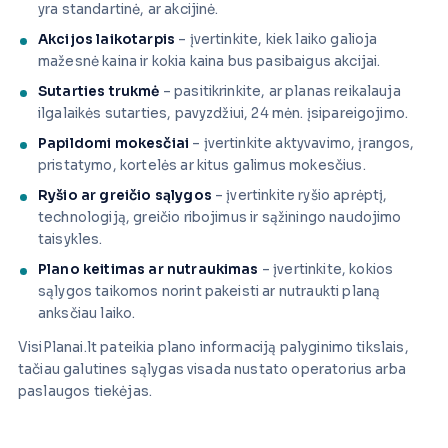
yra standartinė, ar akcijinė.
Akcijos laikotarpis
– įvertinkite, kiek laiko galioja
mažesnė kaina ir kokia kaina bus pasibaigus akcijai.
Sutarties trukmė
– pasitikrinkite, ar planas reikalauja
ilgalaikės sutarties, pavyzdžiui, 24 mėn. įsipareigojimo.
Papildomi mokesčiai
– įvertinkite aktyvavimo, įrangos,
pristatymo, kortelės ar kitus galimus mokesčius.
Ryšio ar greičio sąlygos
– įvertinkite ryšio aprėptį,
technologiją, greičio ribojimus ir sąžiningo naudojimo
taisykles.
Plano keitimas ar nutraukimas
– įvertinkite, kokios
sąlygos taikomos norint pakeisti ar nutraukti planą
anksčiau laiko.
VisiPlanai.lt pateikia plano informaciją palyginimo tikslais,
tačiau galutines sąlygas visada nustato operatorius arba
paslaugos tiekėjas.