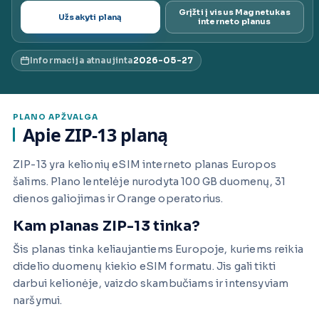
Grįžti į visus Magnetukas
Užsakyti planą
ai.lt
interneto planus
Informacija atnaujinta
2026-05-27
PLANO APŽVALGA
Apie ZIP-13 planą
ZIP-13 yra kelionių eSIM interneto planas Europos
šalims. Plano lentelėje nurodyta 100 GB duomenų, 31
dienos galiojimas ir Orange operatorius.
Kam planas ZIP-13 tinka?
Šis planas tinka keliaujantiems Europoje, kuriems reikia
didelio duomenų kiekio eSIM formatu. Jis gali tikti
darbui kelionėje, vaizdo skambučiams ir intensyviam
naršymui.