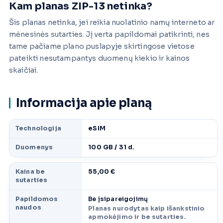
Kam planas ZIP-13 netinka?
Šis planas netinka, jei reikia nuolatinio namų interneto ar
mėnesinės sutarties. Jį verta papildomai patikrinti, nes
tame pačiame plano puslapyje skirtingose vietose
pateikti nesutampantys duomenų kiekio ir kainos
skaičiai.
Informacija apie planą
Technologija
eSIM
Duomenys
100 GB / 31 d.
Kaina be
55,00 €
sutarties
Papildomos
Be įsipareigojimų
naudos
Planas nurodytas kaip išankstinio
apmokėjimo ir be sutarties.