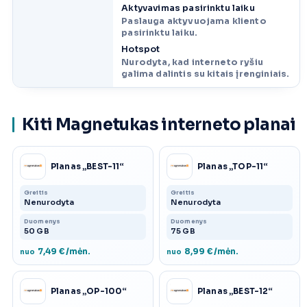
Aktyvavimas pasirinktu laiku
Paslauga aktyvuojama kliento
pasirinktu laiku.
Hotspot
Nurodyta, kad interneto ryšiu
galima dalintis su kitais įrenginiais.
Kiti Magnetukas interneto planai
Planas „BEST-11“
Planas „TOP-11“
Greitis
Greitis
Nenurodyta
Nenurodyta
Duomenys
Duomenys
50 GB
75 GB
7,49 €/mėn.
8,99 €/mėn.
nuo
nuo
Planas „OP-100“
Planas „BEST-12“