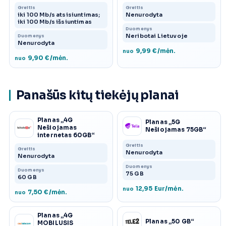
Greitis
Greitis
iki 100 Mb/s atsisiuntimas;
Nenurodyta
iki 100 Mb/s išsiuntimas
Duomenys
Neribotai Lietuvoje
Duomenys
Nenurodyta
9,99 €/mėn.
nuo
9,90 €/mėn.
nuo
Panašūs kitų tiekėjų planai
Planas „4G
Planas „5G
Nešiojamas
Nešiojamas 75GB“
internetas 60GB“
Greitis
Greitis
Nenurodyta
Nenurodyta
Duomenys
Duomenys
75 GB
60 GB
12,95 Eur/mėn.
nuo
7,50 €/mėn.
nuo
Planas „4G
Planas „50 GB“
MOBILUSIS