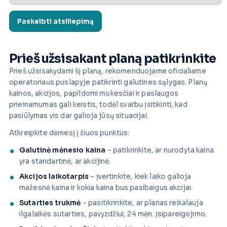
Prieš užsisakant planą patikrinkite
Prieš užsisakydami šį planą, rekomenduojame oficialiame
operatoriaus puslapyje patikrinti galutines sąlygas. Planų
kainos, akcijos, papildomi mokesčiai ir paslaugos
prieinamumas gali keistis, todėl svarbu įsitikinti, kad
pasiūlymas vis dar galioja jūsų situacijai.
Atkreipkite dėmesį į šiuos punktus:
Galutinė mėnesio kaina
– patikrinkite, ar nurodyta kaina
yra standartinė, ar akcijinė.
Akcijos laikotarpis
– įvertinkite, kiek laiko galioja
mažesnė kaina ir kokia kaina bus pasibaigus akcijai.
Sutarties trukmė
– pasitikrinkite, ar planas reikalauja
ilgalaikės sutarties, pavyzdžiui, 24 mėn. įsipareigojimo.