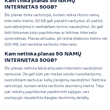
Kam tinka planas 5G NAMŲ
INTERNETAS 50GB?
Šis planas tinka vartotojui, kuriam reikia riboto namų
interneto kiekio. 50 GB gali pakakti naršymui, el. paštui,
susirašinėjimui ir nedideliam turinio naudojimui. Jis gali
būti tinkamas kaip papildomas ar laikinas interneto
sprendimas. Planas aktualus, jei reikia didesnio kiekio nei
500 MB, bet nereikia neriboto interneto.
Kam netinka planas 5G NAMŲ
INTERNETAS 50GB?
Šis planas netinka labai aktyviam interneto naudojimui
namuose. Jis gali būti per mažas vaizdo transliacijoms,
nuotoliniam darbui ar kelių įrenginių naudojimui. Netinka
vartotojui, kuriam reikia neriboto duomenų kiekio. Taip
pat reikėtų papildomai pasitikrinti sąlygas, nes
puslapyje nepateikta daugiau techninių detalių.