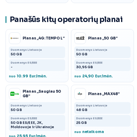
Panašūs kitų operatorių planai
Planas „4G: TEMPO L“
Planas „50 GB“
Duomenys Lietuvoje
Duomenys Lietuvoje
50 GB
50 GB
Duomenys ES/EEE
Duomenys ES/EEE
-
30,95 GB
10.99 Eur/mėn.
24,90 Eur/mėn.
nuo
nuo
Planas „Saugiau 50
Planas „MAX48“
GB“
Duomenys Lietuvoje
Duomenys Lietuvoje
50 GB
48 GB
Duomenys ES/EEE
Duomenys ES/EEE
50 GB ES/EEE, JK,
25 GB
Moldovoje ir Ukrainoje
netaikoma
nuo
25,95 Eur/mėn.
nuo