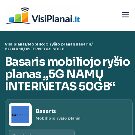
Eiti
prie
Visi
turinio
teleko
Visi planai
/
Mobiliojo ryšio planai
/
Basaris
/
munika
5G NAMŲ INTERNETAS 50GB
Basaris mobiliojo ryšio
cijų
planas „5G NAMŲ
paslaug
INTERNETAS 50GB“
ų planai
Basaris
|
Mobiliojo ryšio planai
VisiPlan