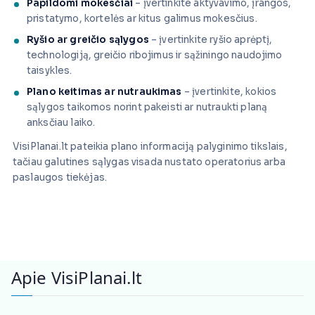
Papildomi mokesčiai
– įvertinkite aktyvavimo, įrangos,
pristatymo, kortelės ar kitus galimus mokesčius.
Ryšio ar greičio sąlygos
– įvertinkite ryšio aprėptį,
technologiją, greičio ribojimus ir sąžiningo naudojimo
taisykles.
Plano keitimas ar nutraukimas
– įvertinkite, kokios
sąlygos taikomos norint pakeisti ar nutraukti planą
anksčiau laiko.
VisiPlanai.lt pateikia plano informaciją palyginimo tikslais,
tačiau galutines sąlygas visada nustato operatorius arba
paslaugos tiekėjas.
Apie VisiPlanai.lt