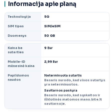
Informacija apie planą
Technologija
5G
SIM tipas
SIM/eSIM
Duomenys
50 GB
Kaina be
9 Eur
sutarties
Mobile-ID
2,99 Eur
mėnesinė kaina
Papildomos
Neterminuota sutartis
naudos
Basaris nurodo, kad visos sutartys
yra neterminuotos.
Savitarnos paskyra
Basaris nurodo, kad sąskaitos ir
išklotinės matomos mano.bite.lt
savitarnoje.