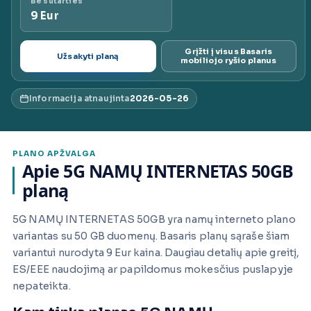
Be sutarties
9 Eur
ai.lt
Grįžti į visus Basaris
Užsakyti planą
mobiliojo ryšio planus
Informacija atnaujinta
2026-05-26
PLANO APŽVALGA
Apie 5G NAMŲ INTERNETAS 50GB
planą
5G NAMŲ INTERNETAS 50GB yra namų interneto plano
variantas su 50 GB duomenų. Basaris planų sąraše šiam
variantui nurodyta 9 Eur kaina. Daugiau detalių apie greitį,
ES/EEE naudojimą ar papildomus mokesčius puslapyje
nepateikta.