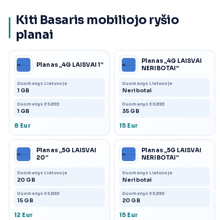
Kiti Basaris mobiliojo ryšio
planai
Planas „4G LAISVAI
Planas „4G LAISVAI 1“
NERIBOTAI“
Duomenys Lietuvoje
Duomenys Lietuvoje
1 GB
Neribotai
Duomenys ES/EEE
Duomenys ES/EEE
1 GB
35 GB
8 Eur
15 Eur
Planas „5G LAISVAI
Planas „5G LAISVAI
20“
NERIBOTAI“
Duomenys Lietuvoje
Duomenys Lietuvoje
20 GB
Neribotai
Duomenys ES/EEE
Duomenys ES/EEE
15 GB
20 GB
12 Eur
15 Eur