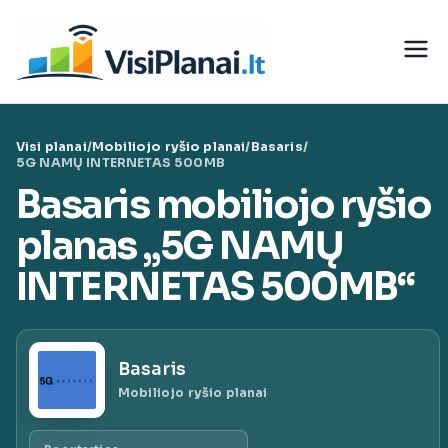
Eiti
prie
Visi
turinio
teleko
Visi planai
/
Mobiliojo ryšio planai
/
Basaris
/
munika
5G NAMŲ INTERNETAS 500MB
Basaris mobiliojo ryšio
cijų
planas „5G NAMŲ
paslaug
INTERNETAS 500MB“
ų planai
Basaris
|
Mobiliojo ryšio planai
VisiPlan