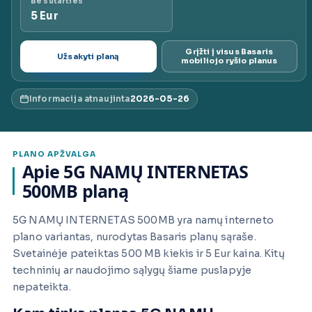
Be sutarties
5 Eur
ai.lt
Grįžti į visus Basaris
Užsakyti planą
mobiliojo ryšio planus
Informacija atnaujinta
2026-05-26
PLANO APŽVALGA
Apie 5G NAMŲ INTERNETAS
500MB planą
5G NAMŲ INTERNETAS 500MB yra namų interneto
plano variantas, nurodytas Basaris planų sąraše.
Svetainėje pateiktas 500 MB kiekis ir 5 Eur kaina. Kitų
techninių ar naudojimo sąlygų šiame puslapyje
nepateikta.