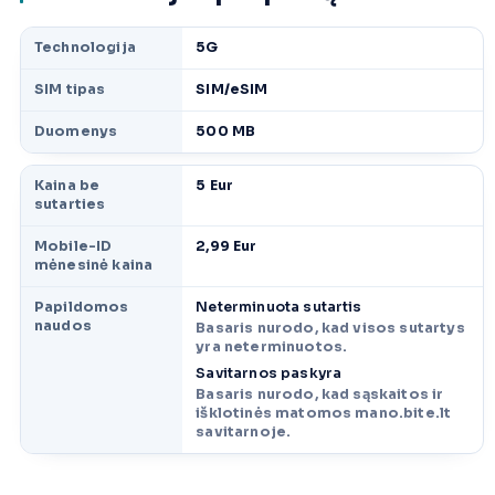
Technologija
5G
SIM tipas
SIM/eSIM
Duomenys
500 MB
Kaina be
5 Eur
sutarties
Mobile-ID
2,99 Eur
mėnesinė kaina
Papildomos
Neterminuota sutartis
naudos
Basaris nurodo, kad visos sutartys
yra neterminuotos.
Savitarnos paskyra
Basaris nurodo, kad sąskaitos ir
išklotinės matomos mano.bite.lt
savitarnoje.