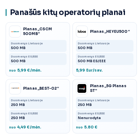
Panašūs kitų operatorių planai
Planas „CSCM
Planas „HEYEU500“
500MB“
Duomenys Lietuvoje
Duomenys Lietuvoje
500 MB
500 MB
Duomenys ES/EEE
Duomenys ES/EEE
500 MB
500 MB ES/EEE
5,99 €/mėn.
5,99 Eur/sav.
nuo
Planas „5G Planas
Planas „BEST-02“
ST“
Duomenys Lietuvoje
Duomenys Lietuvoje
250 MB
250 MB
Duomenys ES/EEE
Duomenys ES/EEE
250 MB
Nenurodyta
4,49 €/mėn.
5.80 €
nuo
nuo