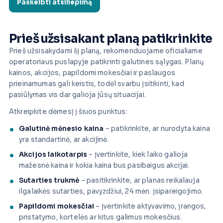
Prieš užsisakant planą patikrinkite
Prieš užsisakydami šį planą, rekomenduojame oficialiame
operatoriaus puslapyje patikrinti galutines sąlygas. Planų
kainos, akcijos, papildomi mokesčiai ir paslaugos
prieinamumas gali keistis, todėl svarbu įsitikinti, kad
pasiūlymas vis dar galioja jūsų situacijai.
Atkreipkite dėmesį į šiuos punktus:
Galutinė mėnesio kaina
– patikrinkite, ar nurodyta kaina
yra standartinė, ar akcijinė.
Akcijos laikotarpis
– įvertinkite, kiek laiko galioja
mažesnė kaina ir kokia kaina bus pasibaigus akcijai.
Sutarties trukmė
– pasitikrinkite, ar planas reikalauja
ilgalaikės sutarties, pavyzdžiui, 24 mėn. įsipareigojimo.
Papildomi mokesčiai
– įvertinkite aktyvavimo, įrangos,
pristatymo, kortelės ar kitus galimus mokesčius.