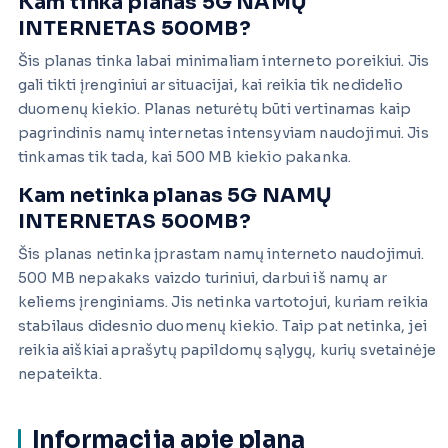
Kam tinka planas 5G NAMŲ
INTERNETAS 500MB?
Šis planas tinka labai minimaliam interneto poreikiui. Jis
gali tikti įrenginiui ar situacijai, kai reikia tik nedidelio
duomenų kiekio. Planas neturėtų būti vertinamas kaip
pagrindinis namų internetas intensyviam naudojimui. Jis
tinkamas tik tada, kai 500 MB kiekio pakanka.
Kam netinka planas 5G NAMŲ
INTERNETAS 500MB?
Šis planas netinka įprastam namų interneto naudojimui.
500 MB nepakaks vaizdo turiniui, darbui iš namų ar
keliems įrenginiams. Jis netinka vartotojui, kuriam reikia
stabilaus didesnio duomenų kiekio. Taip pat netinka, jei
reikia aiškiai aprašytų papildomų sąlygų, kurių svetainėje
nepateikta.
Informacija apie planą