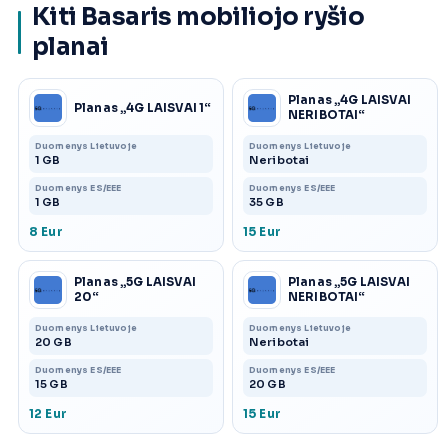
Kiti Basaris mobiliojo ryšio
planai
Planas „4G LAISVAI
Planas „4G LAISVAI 1“
NERIBOTAI“
Duomenys Lietuvoje
Duomenys Lietuvoje
1 GB
Neribotai
Duomenys ES/EEE
Duomenys ES/EEE
1 GB
35 GB
8 Eur
15 Eur
Planas „5G LAISVAI
Planas „5G LAISVAI
20“
NERIBOTAI“
Duomenys Lietuvoje
Duomenys Lietuvoje
20 GB
Neribotai
Duomenys ES/EEE
Duomenys ES/EEE
15 GB
20 GB
12 Eur
15 Eur