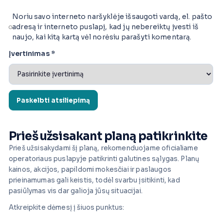
Noriu savo interneto naršyklėje išsaugoti vardą, el. pašto
adresą ir interneto puslapį, kad jų nebereiktų įvesti iš
naujo, kai kitą kartą vėl norėsiu parašyti komentarą.
Įvertinimas
*
Prieš užsisakant planą patikrinkite
Prieš užsisakydami šį planą, rekomenduojame oficialiame
operatoriaus puslapyje patikrinti galutines sąlygas. Planų
kainos, akcijos, papildomi mokesčiai ir paslaugos
prieinamumas gali keistis, todėl svarbu įsitikinti, kad
pasiūlymas vis dar galioja jūsų situacijai.
Atkreipkite dėmesį į šiuos punktus: