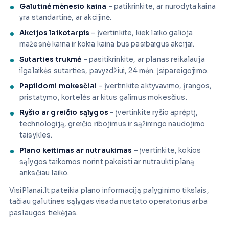
Galutinė mėnesio kaina
– patikrinkite, ar nurodyta kaina
yra standartinė, ar akcijinė.
Akcijos laikotarpis
– įvertinkite, kiek laiko galioja
mažesnė kaina ir kokia kaina bus pasibaigus akcijai.
Sutarties trukmė
– pasitikrinkite, ar planas reikalauja
ilgalaikės sutarties, pavyzdžiui, 24 mėn. įsipareigojimo.
Papildomi mokesčiai
– įvertinkite aktyvavimo, įrangos,
pristatymo, kortelės ar kitus galimus mokesčius.
Ryšio ar greičio sąlygos
– įvertinkite ryšio aprėptį,
technologiją, greičio ribojimus ir sąžiningo naudojimo
taisykles.
Plano keitimas ar nutraukimas
– įvertinkite, kokios
sąlygos taikomos norint pakeisti ar nutraukti planą
anksčiau laiko.
VisiPlanai.lt pateikia plano informaciją palyginimo tikslais,
tačiau galutines sąlygas visada nustato operatorius arba
paslaugos tiekėjas.