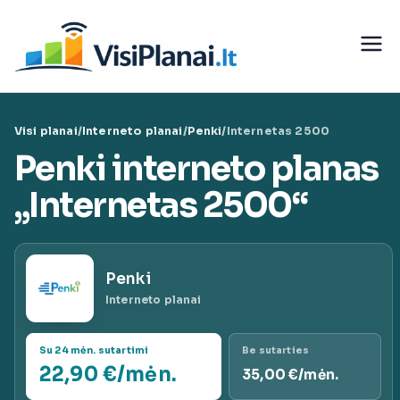
Eiti
prie
Visi
turinio
teleko
Visi planai
/
Interneto planai
/
Penki
/
Internetas 2500
munika
Penki interneto planas
cijų
„Internetas 2500“
paslaug
Penki
ų planai
Interneto planai
|
Su 24 mėn. sutartimi
Be sutarties
22,90 €/mėn.
35,00 €/mėn.
VisiPlan