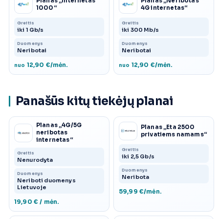
Planas „Internetas
Planas „Neribotas
1000“
4G internetas“
Greitis
Greitis
iki 1 Gb/s
iki 300 Mb/s
Duomenys
Duomenys
Neribotai
Neribotai
12,90 €/mėn.
12,90 €/mėn.
nuo
nuo
Panašūs kitų tiekėjų planai
Planas „4G/5G
Planas „Eta 2500
neribotas
privatiems namams“
internetas“
Greitis
Greitis
iki 2,5 Gb/s
Nenurodyta
Duomenys
Duomenys
Neribota
Neriboti duomenys
Lietuvoje
59,99 €/mėn.
19,90 € / mėn.