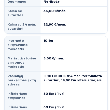
Duomenys
Neribotai
Kaina be
35,00 €/mėn.
sutarties
Kaina su 24 mėn.
22,90 €/mėn.
sutartimi
Interneto
10 Eur
aktyvavimo
mokestis
Maršrutizatoriau
3,50 €/mėn.
s nuomos
mokestis
Paslaugų
9,90 Eur su 12/24 mėn. terminuota
perkėlimas į kitą
sutartimi; 19,90 Eur kitais atvejais
adresą
Inžinieriaus
30 Eur / 1 val.
atvykimas
Inžinieriaus
30 Eur / 1 val.