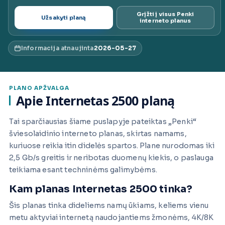
ai.lt
Grįžti į visus Penki
Užsakyti planą
interneto planus
Informacija atnaujinta
2026-05-27
PLANO APŽVALGA
Apie Internetas 2500 planą
Tai sparčiausias šiame puslapyje pateiktas „Penki“
šviesolaidinio interneto planas, skirtas namams,
kuriuose reikia itin didelės spartos. Plane nurodomas iki
2,5 Gb/s greitis ir neribotas duomenų kiekis, o paslauga
teikiama esant techninėms galimybėms.
Kam planas Internetas 2500 tinka?
Šis planas tinka dideliems namų ūkiams, keliems vienu
metu aktyviai internetą naudojantiems žmonėms, 4K/8K