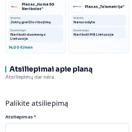
Planas „Home 5G
Planas „Telemetrija“
Neribotas“
Greitis
Greitis
Jokių greičio ribojimų
Nenurodyta
Duomenys
Duomenys
Neriboti duomenys
Neriboti MB Lietuvoje
Lietuvoje
14,00 €/mėn
Atsiliepimai apie planą
Atsiliepimų dar nėra.
Palikite atsiliepimą
Atsiliepimas
*