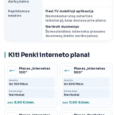
darbų kaina
Papildomos
Flexi TV mobilioji aplikacija
naudos
Nemokamai visą sutarties
laikotarpį, kaip dovana prie plano.
Neriboti duomenys
Šviesolaidinio interneto planams
duomenų kiekis neribojamas.
Kiti Penki interneto planai
Planas „Internetas
Planas „Internetas
100“
500“
Greitis
Greitis
iki 100 Mb/s
iki 500 Mb/s
Duomenys
Duomenys
Neribotai
Neribotai
8,90 €/mėn.
11,90 €/mėn.
nuo
nuo