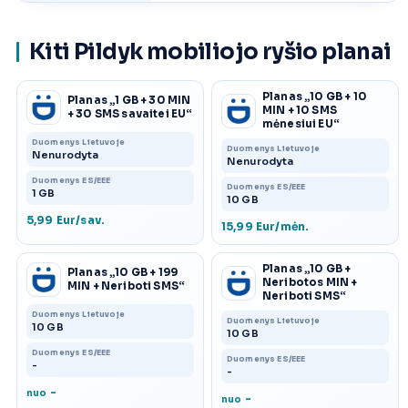
Kiti Pildyk mobiliojo ryšio planai
Planas „10 GB + 10
Planas „1 GB + 30 MIN
MIN + 10 SMS
+ 30 SMS savaitei EU“
mėnesiui EU“
Duomenys Lietuvoje
Duomenys Lietuvoje
Nenurodyta
Nenurodyta
Duomenys ES/EEE
Duomenys ES/EEE
1 GB
10 GB
5,99 Eur/sav.
15,99 Eur/mėn.
Planas „10 GB +
Planas „10 GB + 199
Neribotos MIN +
MIN + Neriboti SMS“
Neriboti SMS“
Duomenys Lietuvoje
Duomenys Lietuvoje
10 GB
10 GB
Duomenys ES/EEE
Duomenys ES/EEE
-
-
-
nuo
-
nuo