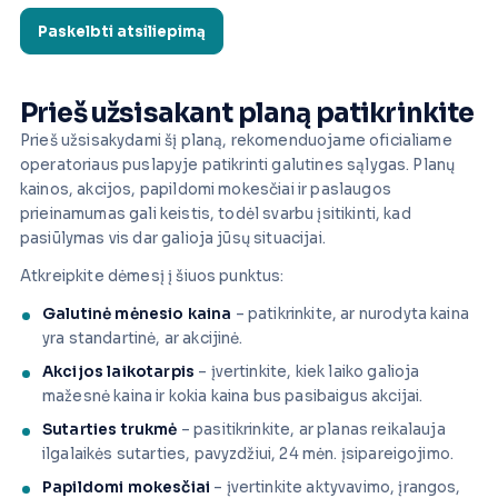
Prieš užsisakant planą patikrinkite
Prieš užsisakydami šį planą, rekomenduojame oficialiame
operatoriaus puslapyje patikrinti galutines sąlygas. Planų
kainos, akcijos, papildomi mokesčiai ir paslaugos
prieinamumas gali keistis, todėl svarbu įsitikinti, kad
pasiūlymas vis dar galioja jūsų situacijai.
Atkreipkite dėmesį į šiuos punktus:
Galutinė mėnesio kaina
– patikrinkite, ar nurodyta kaina
yra standartinė, ar akcijinė.
Akcijos laikotarpis
– įvertinkite, kiek laiko galioja
mažesnė kaina ir kokia kaina bus pasibaigus akcijai.
Sutarties trukmė
– pasitikrinkite, ar planas reikalauja
ilgalaikės sutarties, pavyzdžiui, 24 mėn. įsipareigojimo.
Papildomi mokesčiai
– įvertinkite aktyvavimo, įrangos,