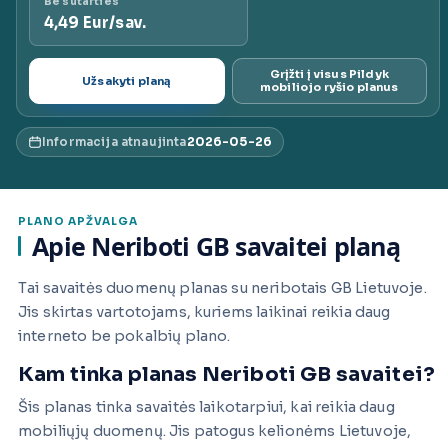
Be sutarties
4,49 Eur/sav.
ai.lt
Grįžti į visus Pildyk
Užsakyti planą
mobiliojo ryšio planus
Informacija atnaujinta
2026-05-26
PLANO APŽVALGA
Apie Neriboti GB savaitei planą
Tai savaitės duomenų planas su neribotais GB Lietuvoje.
Jis skirtas vartotojams, kuriems laikinai reikia daug
interneto be pokalbių plano.
Kam tinka planas Neriboti GB savaitei?
Šis planas tinka savaitės laikotarpiui, kai reikia daug
mobiliųjų duomenų. Jis patogus kelionėms Lietuvoje,