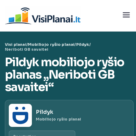
Eiti
prie
Visi
turinio
teleko
Visi planai
/
Mobiliojo ryšio planai
/
Pildyk
/
munika
Neriboti GB savaitei
Pildyk mobiliojo ryšio
cijų
planas „Neriboti GB
paslaug
savaitei“
ų planai
Pildyk
|
Mobiliojo ryšio planai
VisiPlan