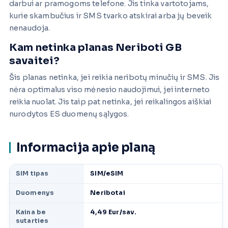
darbui ar pramogoms telefone. Jis tinka vartotojams,
kurie skambučius ir SMS tvarko atskirai arba jų beveik
nenaudoja.
Kam netinka planas Neriboti GB
savaitei?
Šis planas netinka, jei reikia neribotų minučių ir SMS. Jis
nėra optimalus viso mėnesio naudojimui, jei interneto
reikia nuolat. Jis taip pat netinka, jei reikalingos aiškiai
nurodytos ES duomenų sąlygos.
Informacija apie planą
SIM tipas
SIM/eSIM
Duomenys
Neribotai
Kaina be
4,49 Eur/sav.
sutarties