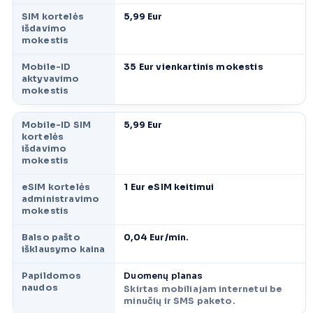
SIM kortelės
5,99 Eur
išdavimo
mokestis
Mobile-ID
35 Eur vienkartinis mokestis
aktyvavimo
mokestis
Mobile-ID SIM
5,99 Eur
kortelės
išdavimo
mokestis
eSIM kortelės
1 Eur eSIM keitimui
administravimo
mokestis
Balso pašto
0,04 Eur/min.
išklausymo kaina
Papildomos
Duomenų planas
naudos
Skirtas mobiliajam internetui be
minučių ir SMS paketo.