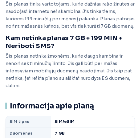
Šis planas tinka vartotojams, kurie dažniau rašo žinutes ar
naudojasi internetu nei skambina. Jis tinka tiems,
kuriems 199 minučių per mėnesį pakanka. Planas patogus
norint mažesnės kainos, bet vis tiek turėti 7 GB duomenų.
Kam netinka planas 7 GB + 199 MIN +
Neriboti SMS?
Šis planas netinka žmonėms, kurie daug skambina ir
nenori sekti minučių limito. Jis gali būti per mažas
intensyviam mobiliųjų duomenų naudojimui. Jis taip pat
netinka, jei reikia plano su aiškiai nurodyta ES duomenų
dalimi.
Informacija apie planą
SIM tipas
SIM/eSIM
Duomenys
7 GB