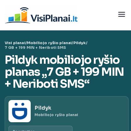
Eiti
prie
Visi
turinio
teleko
Visi planai
/
Mobiliojo ryšio planai
/
Pildyk
/
munika
7 GB + 199 MIN + Neriboti SMS
Pildyk mobiliojo ryšio
cijų
planas „7 GB + 199 MIN
paslaug
+ Neriboti SMS“
ų planai
Pildyk
|
Mobiliojo ryšio planai
VisiPlan