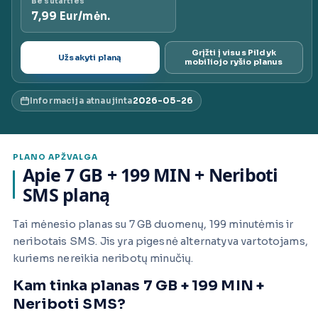
Be sutarties
7,99 Eur/mėn.
ai.lt
Grįžti į visus Pildyk
Užsakyti planą
mobiliojo ryšio planus
Informacija atnaujinta
2026-05-26
PLANO APŽVALGA
Apie 7 GB + 199 MIN + Neriboti
SMS planą
Tai mėnesio planas su 7 GB duomenų, 199 minutėmis ir
neribotais SMS. Jis yra pigesnė alternatyva vartotojams,
kuriems nereikia neribotų minučių.
Kam tinka planas 7 GB + 199 MIN +
Neriboti SMS?