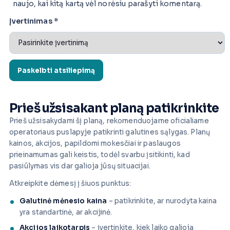
naujo, kai kitą kartą vėl norėsiu parašyti komentarą.
Įvertinimas
*
Prieš užsisakant planą patikrinkite
Prieš užsisakydami šį planą, rekomenduojame oficialiame
operatoriaus puslapyje patikrinti galutines sąlygas. Planų
kainos, akcijos, papildomi mokesčiai ir paslaugos
prieinamumas gali keistis, todėl svarbu įsitikinti, kad
pasiūlymas vis dar galioja jūsų situacijai.
Atkreipkite dėmesį į šiuos punktus:
Galutinė mėnesio kaina
– patikrinkite, ar nurodyta kaina
yra standartinė, ar akcijinė.
Akcijos laikotarpis
– įvertinkite, kiek laiko galioja