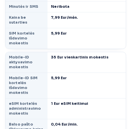
Minutės ir SMS
Neribota
Kaina be
7,99 Eur/mėn.
sutarties
SIM kortelės
5,99 Eur
išdavimo
mokestis
Mobile-ID
35 Eur vienkartinis mokestis
aktyvavimo
mokestis
Mobile-ID SIM
5,99 Eur
kortelės
išdavimo
mokestis
eSIM kortelės
1 Eur eSIM keitimui
administravimo
mokestis
Balso pašto
0,04 Eur/min.