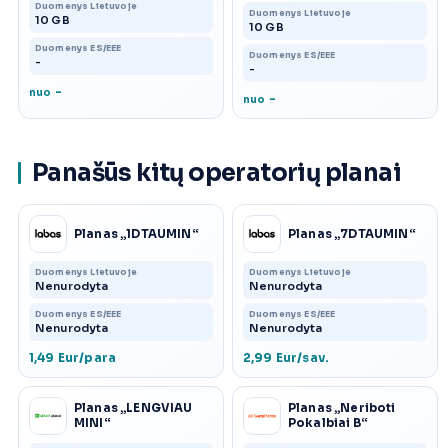
Duomenys Lietuvoje
Duomenys Lietuvoje
10 GB
10 GB
Duomenys ES/EEE
Duomenys ES/EEE
-
-
-
nuo
-
nuo
Panašūs kitų operatorių planai
Planas „1DTAUMIN“
Planas „7DTAUMIN“
Duomenys Lietuvoje
Duomenys Lietuvoje
Nenurodyta
Nenurodyta
Duomenys ES/EEE
Duomenys ES/EEE
Nenurodyta
Nenurodyta
1,49 Eur/para
2,99 Eur/sav.
Planas „LENGVIAU
Planas „Neriboti
MINI“
Pokalbiai B“