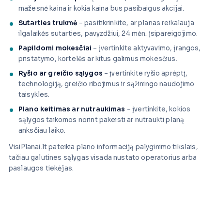
mažesnė kaina ir kokia kaina bus pasibaigus akcijai.
Sutarties trukmė
– pasitikrinkite, ar planas reikalauja
ilgalaikės sutarties, pavyzdžiui, 24 mėn. įsipareigojimo.
Papildomi mokesčiai
– įvertinkite aktyvavimo, įrangos,
pristatymo, kortelės ar kitus galimus mokesčius.
Ryšio ar greičio sąlygos
– įvertinkite ryšio aprėptį,
technologiją, greičio ribojimus ir sąžiningo naudojimo
taisykles.
Plano keitimas ar nutraukimas
– įvertinkite, kokios
sąlygos taikomos norint pakeisti ar nutraukti planą
anksčiau laiko.
VisiPlanai.lt pateikia plano informaciją palyginimo tikslais,
tačiau galutines sąlygas visada nustato operatorius arba
paslaugos tiekėjas.