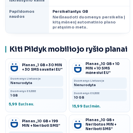
išklausymo kaina
Papildomos
Persikeliantys GB
naudos
Neišnaudoti duomenys persikelia į
kitą mėnesį automatinio plano
pratęsimo metu.
Kiti Pildyk mobiliojo ryšio planai
Planas „10 GB + 10
Planas „1 GB + 30 MIN
MIN + 10 SMS
+ 30 SMS savaitei EU“
mėnesiui EU“
Duomenys Lietuvoje
Duomenys Lietuvoje
Nenurodyta
Nenurodyta
Duomenys ES/EEE
Duomenys ES/EEE
1 GB
10 GB
5,99 Eur/sav.
15,99 Eur/mėn.
Planas „10 GB +
Planas „10 GB + 199
Neribotos MIN +
MIN + Neriboti SMS“
Neriboti SMS“