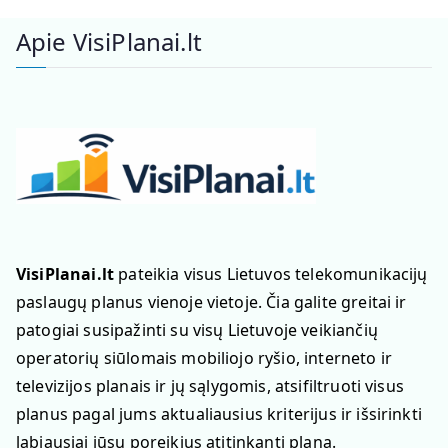
Apie VisiPlanai.lt
VisiPlanai.lt
pateikia visus Lietuvos telekomunikacijų
paslaugų planus vienoje vietoje. Čia galite greitai ir
patogiai susipažinti su visų Lietuvoje veikiančių
operatorių siūlomais mobiliojo ryšio, interneto ir
televizijos planais ir jų sąlygomis, atsifiltruoti visus
planus pagal jums aktualiausius kriterijus ir išsirinkti
labiausiai jūsų poreikius atitinkantį planą.