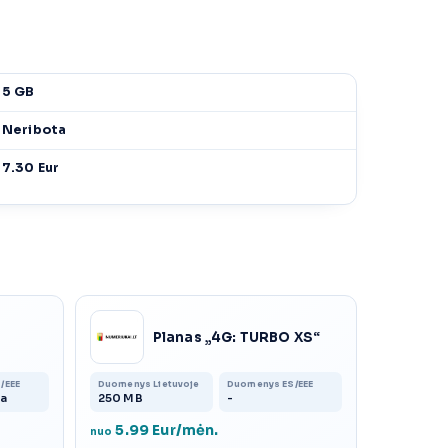
5 GB
Neribota
7.30 Eur
Planas „4G: TURBO XS“
/EEE
Duomenys Lietuvoje
Duomenys ES/EEE
a
250 MB
-
5.99 Eur/mėn.
nuo