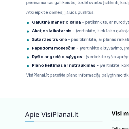
prieinamumas gali keistis, todėl svarbu įsitikinti, kad 
Atkreipkite dėmesį į šiuos punktus:
Galutinė mėnesio kaina
– patikrinkite, ar nurodyt
Akcijos laikotarpis
– įvertinkite, kiek laiko galio
Sutarties trukmė
– pasitikrinkite, ar planas reika
Papildomi mokesčiai
– įvertinkite aktyvavimo, į
Ryšio ar greičio sąlygos
– įvertinkite ryšio aprėp
Plano keitimas ar nutraukimas
– įvertinkite, ko
VisiPlanai.lt pateikia plano informaciją palyginimo t
Apie VisiPlanai.lt
Visi m
Telia mo