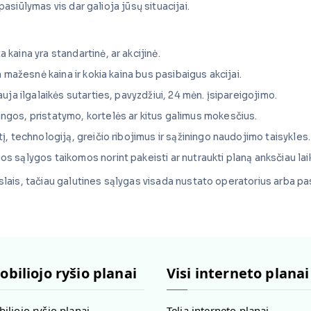
pasiūlymas vis dar galioja jūsų situacijai.
a kaina yra standartinė, ar akcijinė.
ja mažesnė kaina ir kokia kaina bus pasibaigus akcijai.
lauja ilgalaikės sutarties, pavyzdžiui, 24 mėn. įsipareigojimo.
rangos, pristatymo, kortelės ar kitus galimus mokesčius.
tį, technologiją, greičio ribojimus ir sąžiningo naudojimo taisykles.
kios sąlygos taikomos norint pakeisti ar nutraukti planą anksčiau lai
ikslais, tačiau galutines sąlygas visada nustato operatorius arba p
obiliojo ryšio planai
Visi interneto planai
biliojo ryšio planai
Telia interneto planai