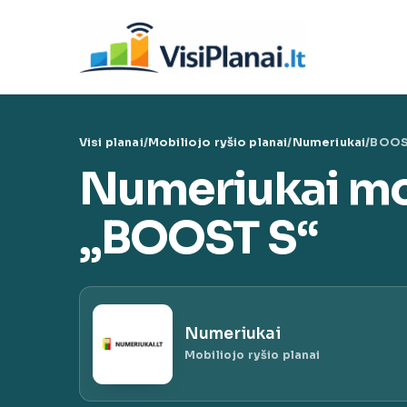
Eiti
prie
Visi 
turinio
VisiPl
Visi planai
/
Mobiliojo ryšio planai
/
Numeriukai
/
BOOS
Numeriukai mob
„BOOST S“
Numeriukai
Mobiliojo ryšio planai