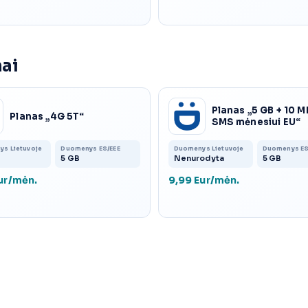
nai
Planas „5 GB + 10 M
Planas „4G 5T“
SMS mėnesiui EU“
s Lietuvoje
Duomenys ES/EEE
Duomenys Lietuvoje
Duomenys ES
5 GB
Nenurodyta
5 GB
ur/mėn.
9,99 Eur/mėn.