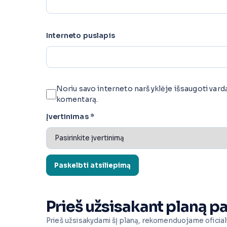
Interneto puslapis
Noriu savo interneto naršyklėje išsaugoti vardą, 
komentarą.
Įvertinimas
*
Prieš užsisakant planą pa
Prieš užsisakydami šį planą, rekomenduojame oficiali