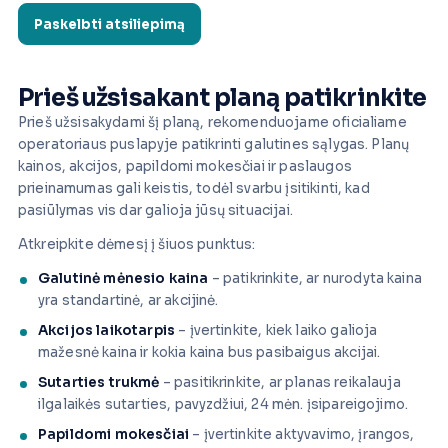
Prieš užsisakant planą patikrinkite
Prieš užsisakydami šį planą, rekomenduojame oficialiame
operatoriaus puslapyje patikrinti galutines sąlygas. Planų
kainos, akcijos, papildomi mokesčiai ir paslaugos
prieinamumas gali keistis, todėl svarbu įsitikinti, kad
pasiūlymas vis dar galioja jūsų situacijai.
Atkreipkite dėmesį į šiuos punktus:
Galutinė mėnesio kaina
– patikrinkite, ar nurodyta kaina
yra standartinė, ar akcijinė.
Akcijos laikotarpis
– įvertinkite, kiek laiko galioja
mažesnė kaina ir kokia kaina bus pasibaigus akcijai.
Sutarties trukmė
– pasitikrinkite, ar planas reikalauja
ilgalaikės sutarties, pavyzdžiui, 24 mėn. įsipareigojimo.
Papildomi mokesčiai
– įvertinkite aktyvavimo, įrangos,