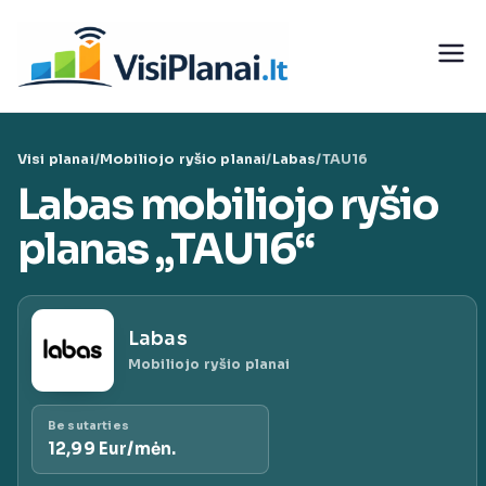
Eiti
prie
Visi
turinio
teleko
Visi planai
/
Mobiliojo ryšio planai
/
Labas
/
TAU16
munika
Labas mobiliojo ryšio
cijų
planas „TAU16“
paslaug
Labas
ų planai
Mobiliojo ryšio planai
|
Be sutarties
12,99 Eur/mėn.
VisiPlan