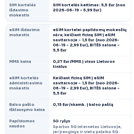
SIM kortelės
SIM kortelės keitimas: 5,5 Eur (nuo
išdavimo
2026-06-19 – 5,99 Eur)
mokestis
eSIM išdavimo
eSIM kortelei papildomų mokesčių
mokestis
nėra; keičiant fizinę SIM į eSIM
savitarnoje – 1,5 Eur (nuo 2026-
06-19 – 2,99 Eur), BITĖS salone –
5,5 Eur
MMS kaina
0,27 Eur/MMS į visus Lietuvos
tinklus
eSIM kortelės
Keičiant fizinę SIM į eSIM
administravimo
savitarnoje – 1,5 Eur (nuo 2026-
mokestis
06-19 – 2,99 Eur), BITĖS salone –
5,5 Eur
Balso pašto
0,15 Eur/skamb. į balso paštą
išklausymo kaina
Papildomos
5G ryšys
naudos
Spartus 5G internetas Lietuvoje,
jei įrenginys ir vieta palaiko 5G.