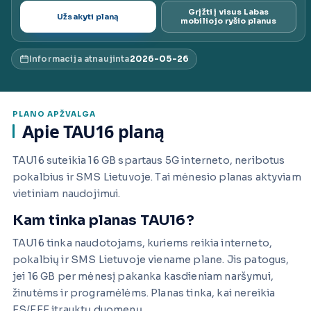
Grįžti į visus Labas
Užsakyti planą
ai.lt
mobiliojo ryšio planus
Informacija atnaujinta
2026-05-26
PLANO APŽVALGA
Apie TAU16 planą
TAU16 suteikia 16 GB spartaus 5G interneto, neribotus
pokalbius ir SMS Lietuvoje. Tai mėnesio planas aktyviam
vietiniam naudojimui.
Kam tinka planas TAU16?
TAU16 tinka naudotojams, kuriems reikia interneto,
pokalbių ir SMS Lietuvoje viename plane. Jis patogus,
jei 16 GB per mėnesį pakanka kasdieniam naršymui,
žinutėms ir programėlėms. Planas tinka, kai nereikia
ES/EEE įtrauktų duomenų.