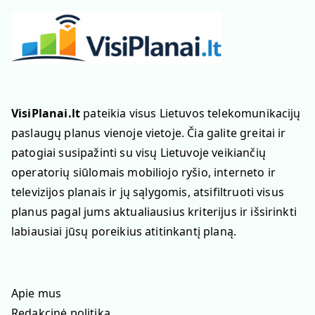
VisiPlanai.lt
pateikia visus Lietuvos telekomunikacijų
paslaugų planus vienoje vietoje. Čia galite greitai ir
patogiai susipažinti su visų Lietuvoje veikiančių
operatorių siūlomais mobiliojo ryšio, interneto ir
televizijos planais ir jų sąlygomis, atsifiltruoti visus
planus pagal jums aktualiausius kriterijus ir išsirinkti
labiausiai jūsų poreikius atitinkantį planą.
Apie mus
Redakcinė politika