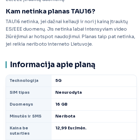
Kam netinka planas TAU16?
TAU16 netinka, jei dažnai keliauji ir nori į kainą įtrauktų
ES/EEE duomenų. Jis netinka labai intensyviam video
žiūrėjimui ar hotspot naudojimui. Planas taip pat netinka,
jei reikia neriboto interneto Lietuvoje.
Informacija apie planą
Technologija
5G
SIM tipas
Nenurodyta
Duomenys
16 GB
Minutės ir SMS
Neribota
Kaina be
12,99 Eur/mėn.
sutarties