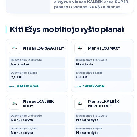
aktyvus vienas KALBĖK arba SUPER
planas ir vienas NARŠYK planas.
Kiti Ežys mobiliojo ryšio planai
Planas „5G SAVAITEI“
Planas „5GMAX“
Duomenys Lietuvoje
Duomenys Lietuvoje
Neribotai
Neribotai
Duomenys ES/EEE
Duomenys ES/EEE
7,5 GB
29 GB
netaikoma
netaikoma
nuo
nuo
Planas „KALBĖK
Planas „KALBĖK
400“
NERIBOTAI“
Duomenys Lietuvoje
Duomenys Lietuvoje
Nenurodyta
Nenurodyta
Duomenys ES/EEE
Duomenys ES/EEE
Nenurodyta
Nenurodyta