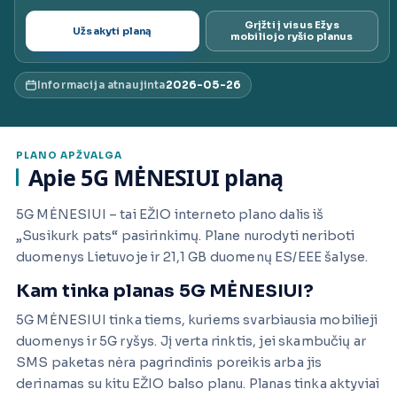
ai.lt
Grįžti į visus Ežys
Užsakyti planą
mobiliojo ryšio planus
Informacija atnaujinta
2026-05-26
PLANO APŽVALGA
Apie 5G MĖNESIUI planą
5G MĖNESIUI – tai EŽIO interneto plano dalis iš
„Susikurk pats“ pasirinkimų. Plane nurodyti neriboti
duomenys Lietuvoje ir 21,1 GB duomenų ES/EEE šalyse.
Kam tinka planas 5G MĖNESIUI?
5G MĖNESIUI tinka tiems, kuriems svarbiausia mobilieji
duomenys ir 5G ryšys. Jį verta rinktis, jei skambučių ar
SMS paketas nėra pagrindinis poreikis arba jis
derinamas su kitu EŽIO balso planu. Planas tinka aktyviai