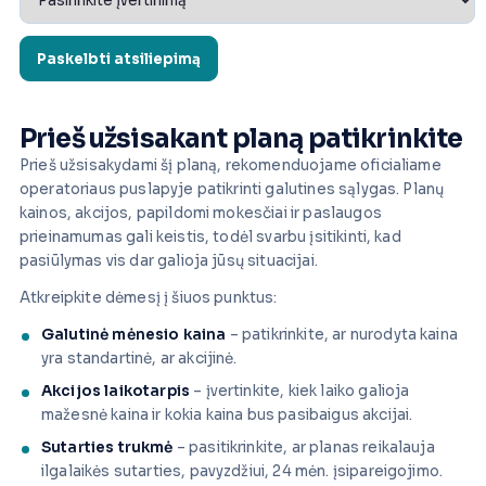
Prieš užsisakant planą patikrinkite
Prieš užsisakydami šį planą, rekomenduojame oficialiame
operatoriaus puslapyje patikrinti galutines sąlygas. Planų
kainos, akcijos, papildomi mokesčiai ir paslaugos
prieinamumas gali keistis, todėl svarbu įsitikinti, kad
pasiūlymas vis dar galioja jūsų situacijai.
Atkreipkite dėmesį į šiuos punktus:
Galutinė mėnesio kaina
– patikrinkite, ar nurodyta kaina
yra standartinė, ar akcijinė.
Akcijos laikotarpis
– įvertinkite, kiek laiko galioja
mažesnė kaina ir kokia kaina bus pasibaigus akcijai.
Sutarties trukmė
– pasitikrinkite, ar planas reikalauja
ilgalaikės sutarties, pavyzdžiui, 24 mėn. įsipareigojimo.