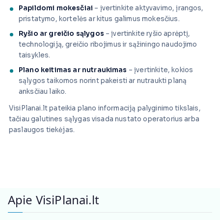
Papildomi mokesčiai
– įvertinkite aktyvavimo, įrangos,
pristatymo, kortelės ar kitus galimus mokesčius.
Ryšio ar greičio sąlygos
– įvertinkite ryšio aprėptį,
technologiją, greičio ribojimus ir sąžiningo naudojimo
taisykles.
Plano keitimas ar nutraukimas
– įvertinkite, kokios
sąlygos taikomos norint pakeisti ar nutraukti planą
anksčiau laiko.
VisiPlanai.lt pateikia plano informaciją palyginimo tikslais,
tačiau galutines sąlygas visada nustato operatorius arba
paslaugos tiekėjas.
Apie VisiPlanai.lt