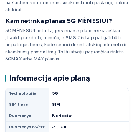
naršantiems ir norintiems susikonstruoti paslaugų rinkinį
atskirai.
Kam netinka planas 5G MĖNESIUI?
5G MĖNESIUI netinka, jei viename plane reikia aiškiai
įtrauktų neribotų minučių ir SMS. Jis taip pat gali būti
nepatogus tiems, kurie nenori derinti atskirų interneto ir
skambučių pasirinkimų. Tokiu atveju paprasčiau rinktis
5GMAX arba MAX planus.
Informacija apie planą
Technologija
5G
SIM tipas
SIM
Duomenys
Neribotai
Duomenys ES/EEE
21,1 GB