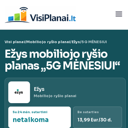
Eiti
prie
Visi
turinio
teleko
Visi planai
/
Mobiliojo ryšio planai
/
Ežys
/
5G MĖNESIUI
munika
Ežys mobiliojo ryšio
cijų
planas „5G MĖNESIUI“
paslaug
Ežys
ų planai
Mobiliojo ryšio planai
|
Su 24 mėn. sutartimi
Be sutarties
netaikoma
13,99 Eur/30 d.
VisiPlan