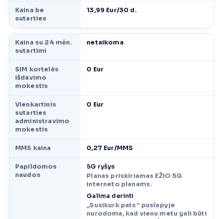
Kaina be
13,99 Eur/30 d.
sutarties
Kaina su 24 mėn.
netaikoma
sutartimi
SIM kortelės
0 Eur
išdavimo
mokestis
Vienkartinis
0 Eur
sutarties
administravimo
mokestis
MMS kaina
0,27 Eur/MMS
Papildomos
5G ryšys
naudos
Planas priskiriamas EŽIO 5G
interneto planams.
Galima derinti
„Susikurk pats“ puslapyje
nurodoma, kad vienu metu gali būti