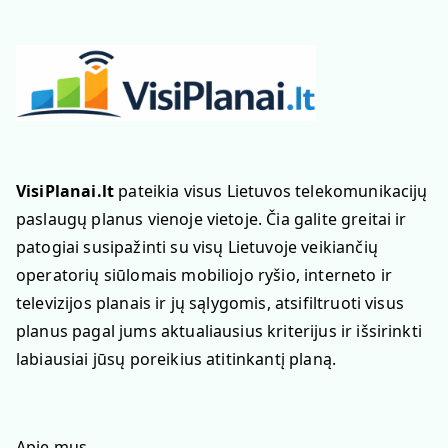
VisiPlanai.lt
pateikia visus Lietuvos telekomunikacijų
paslaugų planus vienoje vietoje. Čia galite greitai ir
patogiai susipažinti su visų Lietuvoje veikiančių
operatorių siūlomais mobiliojo ryšio, interneto ir
televizijos planais ir jų sąlygomis, atsifiltruoti visus
planus pagal jums aktualiausius kriterijus ir išsirinkti
labiausiai jūsų poreikius atitinkantį planą.
Apie mus