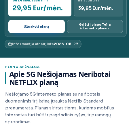
Su 24 mėn. sutartimi
Be sutarties
29,95 Eur/mėn.
ai.lt
39,95 Eur/mėn.
Grįžti į visus Telia
Užsakyti planą
interneto planus
Informacija atnaujinta
2026-05-27
PLANO APŽVALGA
Apie 5G Nešiojamas Neribotai
NETFLIX planą
Nešiojamo 5G interneto planas su neribotais
duomenimis ir į kainą įtraukta Netflix Standard
prenumerata. Planas skirtas tiems, kuriems mobilus
internetas turi būti ir pagrindinis ryšys, ir pramogų
sprendimas.