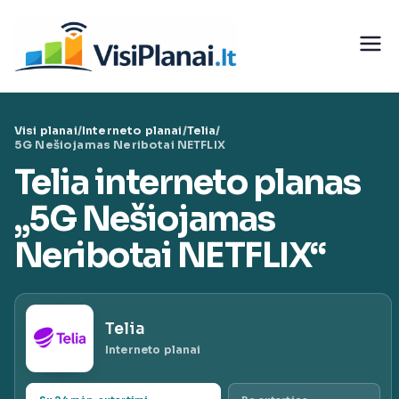
Eiti
prie
Visi
turinio
teleko
Visi planai
/
Interneto planai
/
Telia
/
munika
5G Nešiojamas Neribotai NETFLIX
Telia interneto planas
cijų
„5G Nešiojamas
paslaug
Neribotai NETFLIX“
ų planai
Telia
|
Interneto planai
VisiPlan