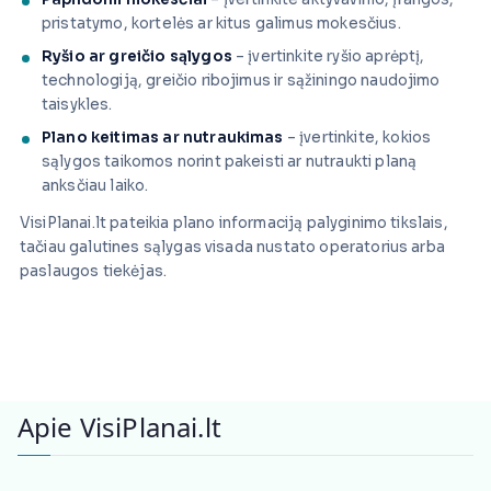
pristatymo, kortelės ar kitus galimus mokesčius.
Ryšio ar greičio sąlygos
– įvertinkite ryšio aprėptį,
technologiją, greičio ribojimus ir sąžiningo naudojimo
taisykles.
Plano keitimas ar nutraukimas
– įvertinkite, kokios
sąlygos taikomos norint pakeisti ar nutraukti planą
anksčiau laiko.
VisiPlanai.lt pateikia plano informaciją palyginimo tikslais,
tačiau galutines sąlygas visada nustato operatorius arba
paslaugos tiekėjas.
Apie VisiPlanai.lt