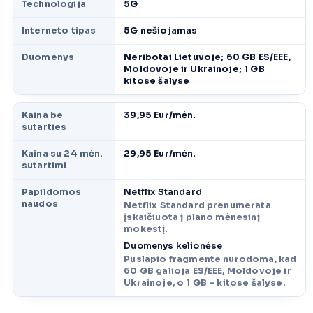
Technologija
5G
Interneto tipas
5G nešiojamas
Duomenys
Neribotai Lietuvoje; 60 GB ES/EEE,
Moldovoje ir Ukrainoje; 1 GB
kitose šalyse
Kaina be
39,95 Eur/mėn.
sutarties
Kaina su 24 mėn.
29,95 Eur/mėn.
sutartimi
Papildomos
Netflix Standard
naudos
Netflix Standard prenumerata
įskaičiuota į plano mėnesinį
mokestį.
Duomenys kelionėse
Puslapio fragmente nurodoma, kad
60 GB galioja ES/EEE, Moldovoje ir
Ukrainoje, o 1 GB – kitose šalyse.