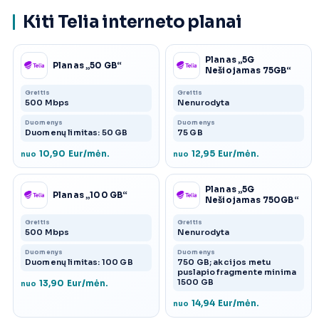
Kiti Telia interneto planai
Planas „5G
Planas „50 GB“
Nešiojamas 75GB“
Greitis
Greitis
500 Mbps
Nenurodyta
Duomenys
Duomenys
Duomenų limitas: 50 GB
75 GB
10,90 Eur/mėn.
12,95 Eur/mėn.
nuo
nuo
Planas „5G
Planas „100 GB“
Nešiojamas 750GB“
Greitis
Greitis
500 Mbps
Nenurodyta
Duomenys
Duomenys
Duomenų limitas: 100 GB
750 GB; akcijos metu
puslapio fragmente minima
1500 GB
13,90 Eur/mėn.
nuo
14,94 Eur/mėn.
nuo