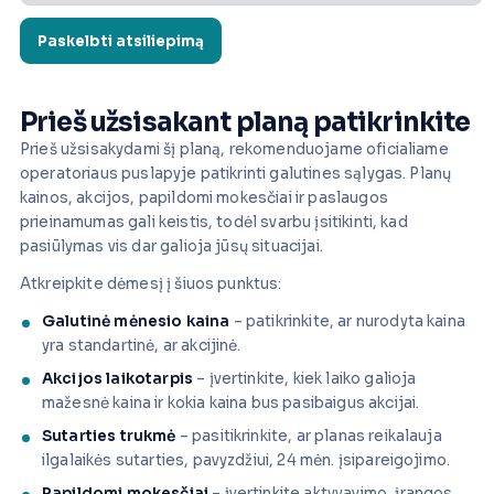
Prieš užsisakant planą patikrinkite
Prieš užsisakydami šį planą, rekomenduojame oficialiame
operatoriaus puslapyje patikrinti galutines sąlygas. Planų
kainos, akcijos, papildomi mokesčiai ir paslaugos
prieinamumas gali keistis, todėl svarbu įsitikinti, kad
pasiūlymas vis dar galioja jūsų situacijai.
Atkreipkite dėmesį į šiuos punktus:
Galutinė mėnesio kaina
– patikrinkite, ar nurodyta kaina
yra standartinė, ar akcijinė.
Akcijos laikotarpis
– įvertinkite, kiek laiko galioja
mažesnė kaina ir kokia kaina bus pasibaigus akcijai.
Sutarties trukmė
– pasitikrinkite, ar planas reikalauja
ilgalaikės sutarties, pavyzdžiui, 24 mėn. įsipareigojimo.
Papildomi mokesčiai
– įvertinkite aktyvavimo, įrangos,