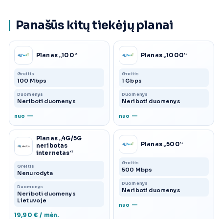
Panašūs kitų tiekėjų planai
Planas „100“
Planas „1000“
Greitis
Greitis
100 Mbps
1 Gbps
Duomenys
Duomenys
Neriboti duomenys
Neriboti duomenys
—
—
nuo
nuo
Planas „4G/5G
Planas „500“
neribotas
internetas“
Greitis
Greitis
500 Mbps
Nenurodyta
Duomenys
Duomenys
Neriboti duomenys
Neriboti duomenys
Lietuvoje
—
nuo
19,90 € / mėn.