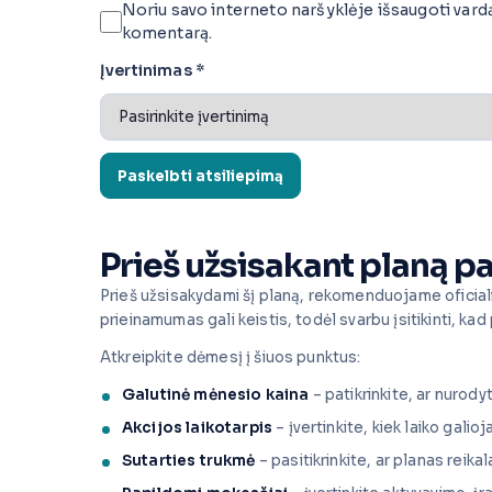
Noriu savo interneto naršyklėje išsaugoti vardą, 
komentarą.
Įvertinimas
*
Prieš užsisakant planą pa
Prieš užsisakydami šį planą, rekomenduojame oficiali
prieinamumas gali keistis, todėl svarbu įsitikinti, kad 
Atkreipkite dėmesį į šiuos punktus:
Galutinė mėnesio kaina
– patikrinkite, ar nurodyt
Akcijos laikotarpis
– įvertinkite, kiek laiko galio
Sutarties trukmė
– pasitikrinkite, ar planas reika