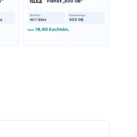
S“
Planas „500 GB“
Greitis
Duomenys
a
iki 1 Gb/s
500 GB
18,90 Eur/mėn.
nuo