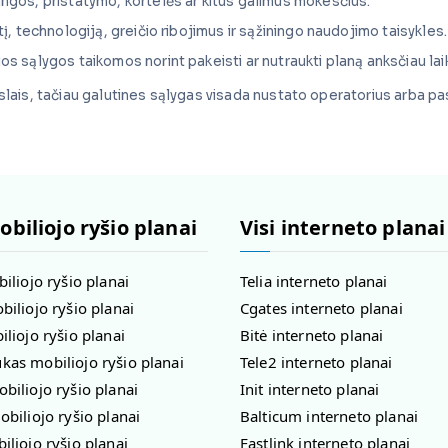
rangos, pristatymo, kortelės ar kitus galimus mokesčius.
tį, technologiją, greičio ribojimus ir sąžiningo naudojimo taisykles.
kios sąlygos taikomos norint pakeisti ar nutraukti planą anksčiau lai
ikslais, tačiau galutines sąlygas visada nustato operatorius arba p
obiliojo ryšio planai
Visi interneto planai
biliojo ryšio planai
Telia interneto planai
biliojo ryšio planai
Cgates interneto planai
iliojo ryšio planai
Bitė interneto planai
as mobiliojo ryšio planai
Tele2 interneto planai
biliojo ryšio planai
Init interneto planai
obiliojo ryšio planai
Balticum interneto planai
iliojo ryšio planai
Fastlink interneto planai