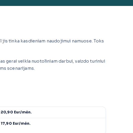
l jis tinka kasdieniam naudojimui namuose. Toks
s gerai veikia nuotoliniam darbui, vaizdo turiniui
ems scenarijams.
20,90 Eur/mėn.
17,90 Eur/mėn.