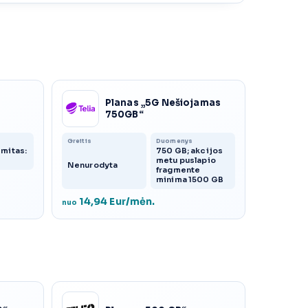
Planas „5G Nešiojamas
750GB“
Greitis
Duomenys
mitas:
750 GB; akcijos
metu puslapio
Nenurodyta
fragmente
minima 1500 GB
14,94 Eur/mėn.
nuo