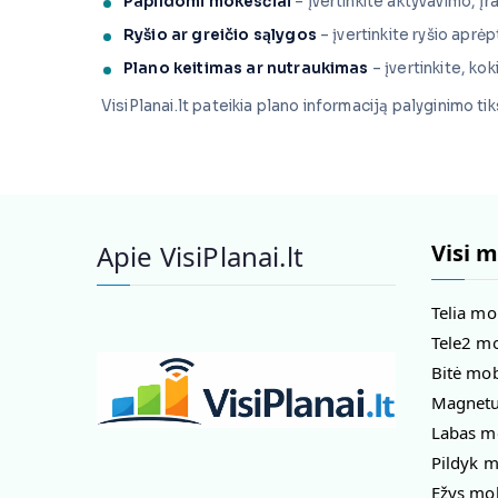
Papildomi mokesčiai
– įvertinkite aktyvavimo, į
Ryšio ar greičio sąlygos
– įvertinkite ryšio aprėp
Plano keitimas ar nutraukimas
– įvertinkite, ko
VisiPlanai.lt pateikia plano informaciją palyginimo t
Apie VisiPlanai.lt
Visi m
Telia mo
Tele2 mo
Bitė mob
Magnetuk
Labas mo
Pildyk m
Ežys mob