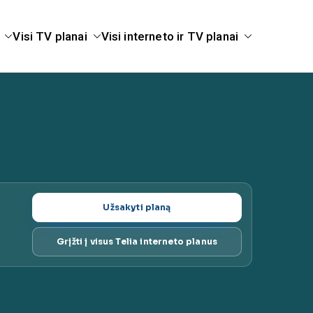
Visi TV planai
Visi interneto ir TV planai
ugų planai |
Užsakyti planą
Grįžti į visus Telia interneto planus