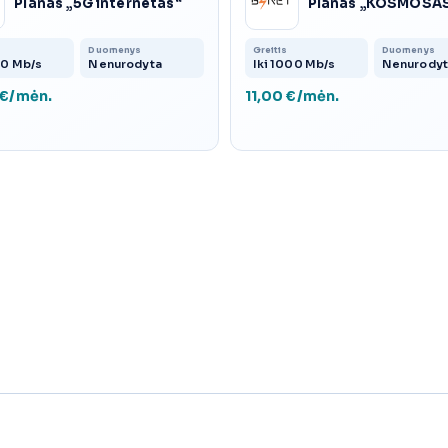
Planas „5G internetas“
Planas „KOSMOSA
Duomenys
Greitis
Duomenys
00 Mb/s
Nenurodyta
Iki 1000 Mb/s
Nenurodyt
 €/mėn.
11,00 €/mėn.