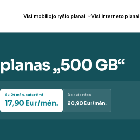
Visi mobiliojo ryšio planai
Visi interneto planai
telekomunikacijų pasla
anai.lt
o planas „500 GB“
Su 24 mėn. sutartimi
Be sutarties
17,90 Eur/mėn.
20,90 Eur/mėn.