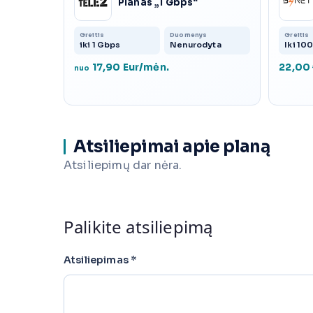
Planas „1 Gbps“
Greitis
Duomenys
Greitis
iki 1 Gbps
Nenurodyta
Iki 10
17,90 Eur/mėn.
22,00
nuo
Atsiliepimai apie planą
Atsiliepimų dar nėra.
Palikite atsiliepimą
Atsiliepimas
*