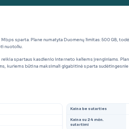
00 Mbps sparta. Plane numatyta Duomenų limitas: 500 GB, todė
bti nuotoliu.
reikia spartaus kasdienio interneto keliems įrenginiams. Plana
iems, kuriems būtina maksimali gigabitinė sparta sudėtingesni
Kaina be sutarties
Kaina su 24 mėn.
sutartimi