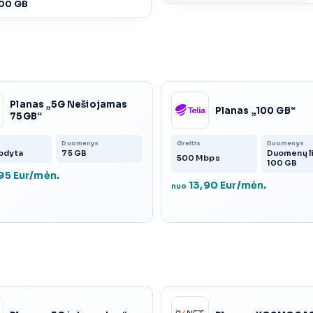
500 GB
Planas „5G Nešiojamas
Planas „100 GB“
75GB“
Duomenys
Greitis
Duomenys
odyta
75 GB
Duomenų li
500 Mbps
100 GB
95 Eur/mėn.
13,90 Eur/mėn.
nuo