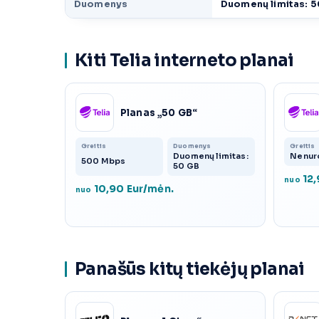
Duomenys
Duomenų limitas: 
Kiti Telia interneto planai
Planas „50 GB“
Greitis
Duomenys
Greitis
Duomenų limitas:
Nenur
500 Mbps
50 GB
12,
nuo
10,90 Eur/mėn.
nuo
Panašūs kitų tiekėjų planai