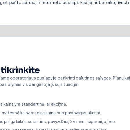
el. pašto adresą ir interneto puslapį, kad jų nebereiktų įvesti i
tikrinkite
ame operatoriaus puslapyje patikrinti galutines sąlygas. Planų ka
pasiūlymas vis dar galioja jūsų situacijai.
a kaina yra standartinė, ar akcijinė.
ja mažesnė kaina ir kokia kaina bus pasibaigus akcijai.
lauja ilgalaikės sutarties, pavyzdžiui, 24 mėn. įsipareigojimo.