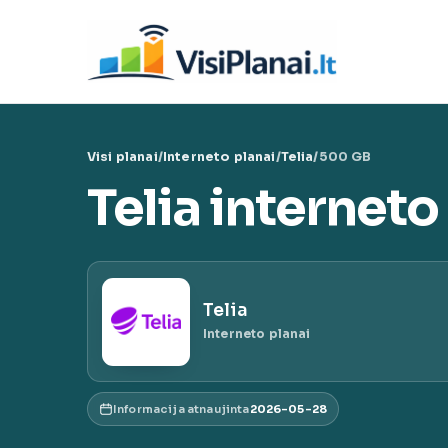
Eiti
prie
Visi 
turinio
VisiPl
Visi planai
/
Interneto planai
/
Telia
/
500 GB
Telia internet
Telia
Interneto planai
Informacija atnaujinta
2026-05-28