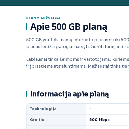
PLANO APŽVALGA
Apie 500 GB planą
500 GB yra Telia namų interneto planas su iki 5
planas leidžia patogiai naršyti, žiūrėti turinį ir dir
Labiausiai tinka šeimoms ir vartotojams, kuriems 
ir įprastiems atsisiuntimams. Mažiausiai tinka t
Informacija apie planą
Technologija
-
Greitis
500 Mbps