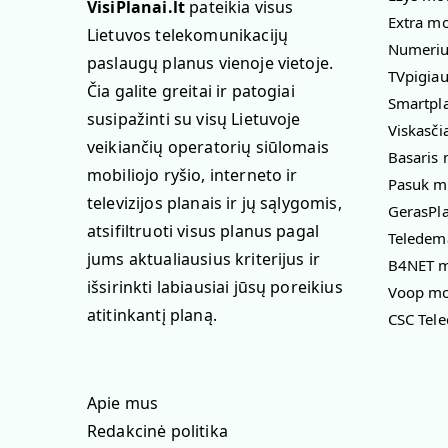
VisiPlanai.lt
pateikia visus
Extra mo
Lietuvos telekomunikacijų
Numeriuk
paslaugų planus vienoje vietoje.
TVpigiau
Čia galite greitai ir patogiai
Smartpla
susipažinti su visų Lietuvoje
Viskasči
veikiančių operatorių siūlomais
Basaris 
mobiliojo ryšio, interneto ir
Pasuk mo
televizijos planais ir jų sąlygomis,
GerasPla
atsifiltruoti visus planus pagal
Teledema
jums aktualiausius kriterijus ir
B4NET mo
išsirinkti labiausiai jūsų poreikius
Voop mob
atitinkantį planą.
CSC Tele
Apie mus
Redakcinė politika