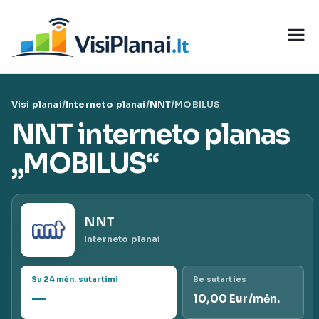
Eiti
prie
Visi
turinio
teleko
Visi planai
/
Interneto planai
/
NNT
/
MOBILUS
munika
NNT interneto planas
cijų
„MOBILUS“
paslaug
NNT
ų planai
Interneto planai
|
Su 24 mėn. sutartimi
Be sutarties
—
10,00 Eur/mėn.
VisiPlan