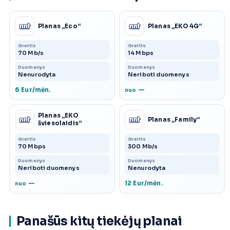
Planas „Eco“
Planas „EKO 4G“
Greitis
Greitis
70 Mb/s
14 Mbps
Duomenys
Duomenys
Nenurodyta
Neriboti duomenys
6 Eur/mėn.
—
nuo
Planas „EKO
Planas „Family“
šviesolaidis“
Greitis
Greitis
70 Mbps
300 Mb/s
Duomenys
Duomenys
Neriboti duomenys
Nenurodyta
—
12 Eur/mėn.
nuo
Panašūs kitų tiekėjų planai