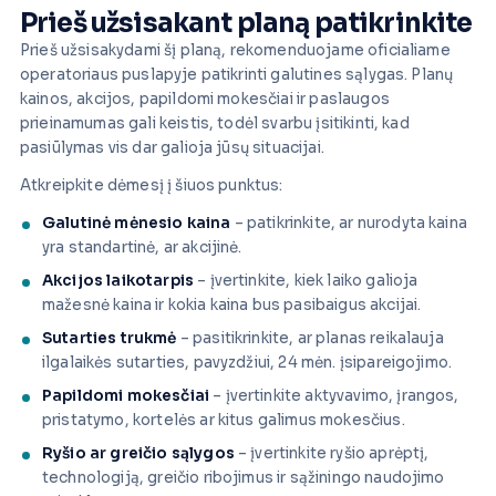
Prieš užsisakant planą patikrinkite
Prieš užsisakydami šį planą, rekomenduojame oficialiame
operatoriaus puslapyje patikrinti galutines sąlygas. Planų
kainos, akcijos, papildomi mokesčiai ir paslaugos
prieinamumas gali keistis, todėl svarbu įsitikinti, kad
pasiūlymas vis dar galioja jūsų situacijai.
Atkreipkite dėmesį į šiuos punktus:
Galutinė mėnesio kaina
– patikrinkite, ar nurodyta kaina
yra standartinė, ar akcijinė.
Akcijos laikotarpis
– įvertinkite, kiek laiko galioja
mažesnė kaina ir kokia kaina bus pasibaigus akcijai.
Sutarties trukmė
– pasitikrinkite, ar planas reikalauja
ilgalaikės sutarties, pavyzdžiui, 24 mėn. įsipareigojimo.
Papildomi mokesčiai
– įvertinkite aktyvavimo, įrangos,
pristatymo, kortelės ar kitus galimus mokesčius.
Ryšio ar greičio sąlygos
– įvertinkite ryšio aprėptį,
technologiją, greičio ribojimus ir sąžiningo naudojimo