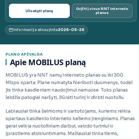
ai.lt
Grįžti į visus NNT interneto
Užsakyti planą
planus
Informacija atnaujinta
2026-05-28
PLANO APŽVALGA
Apie MOBILUS planą
MOBILUS yra NNT namų interneto planas su iki 300
Mbps sparta. Plane numatyta Neriboti duomenys, todėl
jis tinka kasdieniam naudojimui namuose. Toks planas
leidžia patogiai naršyti, žiūrėti turinį ir dirbti nuotoliu.
Labiausiai tinka šeimoms ir vartotojams, kuriems reikia
spartaus kasdienio interneto keliems įrenginiams. Planas
gerai veikia nuotoliniam darbui, vaizdo turiniui ir
įprastiems atsisiuntimams. Mažiausiai tinka tiems,