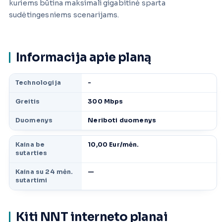
kuriems būtina maksimali gigabitinė sparta
sudėtingesniems scenarijams.
Informacija apie planą
Technologija
-
Greitis
300 Mbps
Duomenys
Neriboti duomenys
Kaina be
10,00 Eur/mėn.
sutarties
Kaina su 24 mėn.
—
sutartimi
Kiti NNT interneto planai