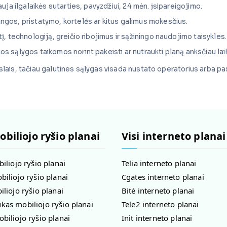
lauja ilgalaikės sutarties, pavyzdžiui, 24 mėn. įsipareigojimo.
rangos, pristatymo, kortelės ar kitus galimus mokesčius.
tį, technologiją, greičio ribojimus ir sąžiningo naudojimo taisykles.
kios sąlygos taikomos norint pakeisti ar nutraukti planą anksčiau lai
ikslais, tačiau galutines sąlygas visada nustato operatorius arba p
obiliojo ryšio planai
Visi interneto planai
biliojo ryšio planai
Telia interneto planai
biliojo ryšio planai
Cgates interneto planai
iliojo ryšio planai
Bitė interneto planai
as mobiliojo ryšio planai
Tele2 interneto planai
biliojo ryšio planai
Init interneto planai