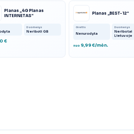
Planas „4G Planas
Planas „BEST-12“
INTERNETAS“
Duomenys
Greitis
Duomenys
odyta
Neriboti GB
Neribotai
Nenurodyta
Lietuvoje
0 €
9,99 €/mėn.
nuo