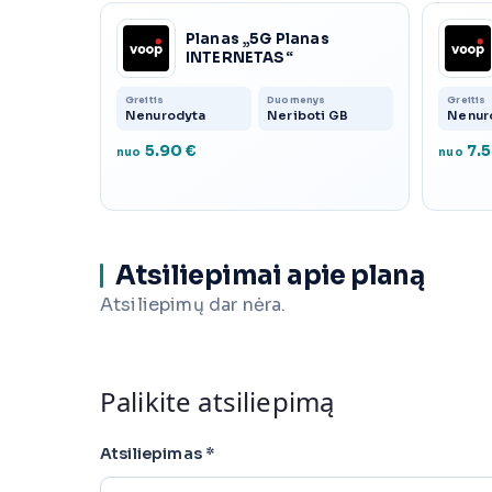
Planas „5G Planas
INTERNETAS“
Greitis
Duomenys
Greitis
Nenurodyta
Neriboti GB
Nenur
5.90 €
7.5
nuo
nuo
Atsiliepimai apie planą
Atsiliepimų dar nėra.
Palikite atsiliepimą
Atsiliepimas
*