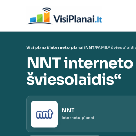
Eiti
prie
Visi 
turinio
VisiPl
Visi planai
/
Interneto planai
/
NNT
/
FAMILY šviesolaidi
NNT interneto
šviesolaidis“
NNT
Interneto planai