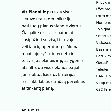
Pildyk m
Ežys mob
VisiPlanai.lt
pateikia visus
Extra mo
Lietuvos telekomunikacijų
Numeriuk
paslaugų planus vienoje vietoje.
TVpigiau
Čia galite greitai ir patogiai
Smartpla
susipažinti su visų Lietuvoje
Viskasči
veikiančių operatorių siūlomais
Basaris 
mobiliojo ryšio, interneto ir
Pasuk mo
televizijos planais ir jų sąlygomis,
GerasPla
atsifiltruoti visus planus pagal
Teledema
jums aktualiausius kriterijus ir
B4NET mo
išsirinkti labiausiai jūsų poreikius
Voop mob
atitinkantį planą.
CSC Tele
Apie mus