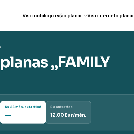
Visi mobiliojo ryšio planai
Visi interneto planai
telekomunikacijų pasla
anai.lt
s
 planas „FAMILY
Su 24 mėn. sutartimi
Be sutarties
—
12,00 Eur/mėn.