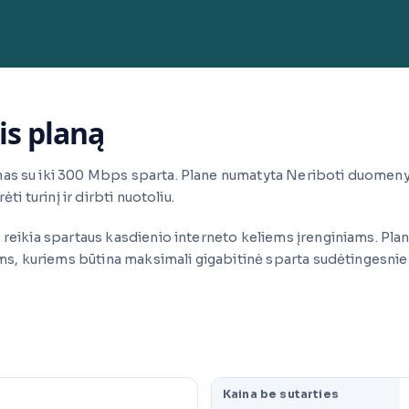
is planą
as su iki 300 Mbps sparta. Plane numatyta Neriboti duomenys
ti turinį ir dirbti nuotoliu.
reikia spartaus kasdienio interneto keliems įrenginiams. Plana
iems, kuriems būtina maksimali gigabitinė sparta sudėtingesni
Kaina be sutarties