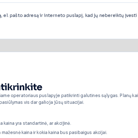
el. pašto adresą ir interneto puslapį, kad jų nebereiktų įvesti i
tikrinkite
ame operatoriaus puslapyje patikrinti galutines sąlygas. Planų ka
pasiūlymas vis dar galioja jūsų situacijai.
a kaina yra standartinė, ar akcijinė.
ja mažesnė kaina ir kokia kaina bus pasibaigus akcijai.