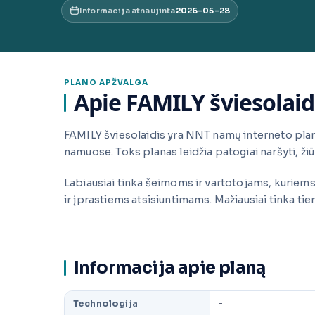
Informacija atnaujinta
2026-05-28
PLANO APŽVALGA
Apie FAMILY šviesolaid
FAMILY šviesolaidis yra NNT namų interneto plan
namuose. Toks planas leidžia patogiai naršyti, žiūrė
Labiausiai tinka šeimoms ir vartotojams, kuriems 
ir įprastiems atsisiuntimams. Mažiausiai tinka t
Informacija apie planą
Technologija
-