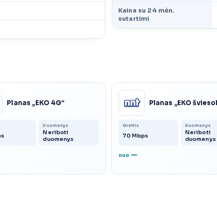
Kaina su 24 mėn.
sutartimi
Planas „EKO 4G“
Planas „EKO švieso
Duomenys
Greitis
Duomenys
Neriboti
Neriboti
ps
70 Mbps
duomenys
duomenys
—
nuo