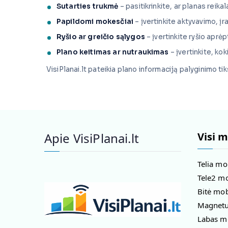
Sutarties trukmė
– pasitikrinkite, ar planas reika
Papildomi mokesčiai
– įvertinkite aktyvavimo, į
Ryšio ar greičio sąlygos
– įvertinkite ryšio aprėp
Plano keitimas ar nutraukimas
– įvertinkite, ko
VisiPlanai.lt pateikia plano informaciją palyginimo t
Apie VisiPlanai.lt
Visi m
Telia mo
Tele2 mo
Bitė mob
Magnetuk
Labas mo