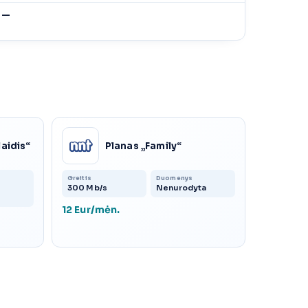
—
laidis“
Planas „Family“
Greitis
Duomenys
300 Mb/s
Nenurodyta
12 Eur/mėn.