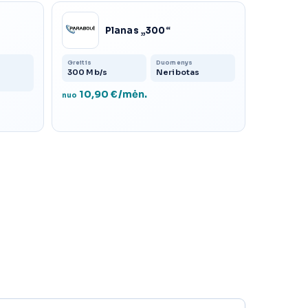
Planas „300“
Greitis
Duomenys
300 Mb/s
Neribotas
10,90 €/mėn.
nuo