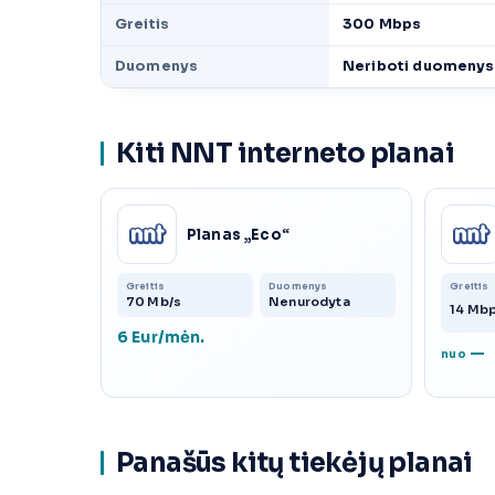
Greitis
300 Mbps
Duomenys
Neriboti duomenys
Kiti NNT interneto planai
Planas „Eco“
Greitis
Duomenys
Greitis
70 Mb/s
Nenurodyta
14 Mb
6 Eur/mėn.
—
nuo
Panašūs kitų tiekėjų planai