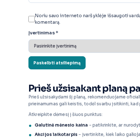
Noriu savo interneto naršyklėje išsaugoti vardą, 
komentarą.
Įvertinimas
*
Prieš užsisakant planą pa
Prieš užsisakydami šį planą, rekomenduojame oficiali
prieinamumas gali keistis, todėl svarbu įsitikinti, kad 
Atkreipkite dėmesį į šiuos punktus:
Galutinė mėnesio kaina
– patikrinkite, ar nurodyt
Akcijos laikotarpis
– įvertinkite, kiek laiko galio