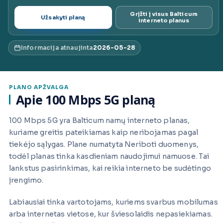
ai.lt
Grįžti į visus Balticum
Užsakyti planą
interneto planus
Informacija atnaujinta
2026-05-28
PLANO APŽVALGA
Apie 100 Mbps 5G planą
100 Mbps 5G yra Balticum namų interneto planas,
kuriame greitis pateikiamas kaip neribojamas pagal
tiekėjo sąlygas. Plane numatyta Neriboti duomenys,
todėl planas tinka kasdieniam naudojimui namuose. Tai
lankstus pasirinkimas, kai reikia interneto be sudėtingo
įrengimo.
Labiausiai tinka vartotojams, kuriems svarbus mobilumas
arba internetas vietose, kur šviesolaidis nepasiekiamas.