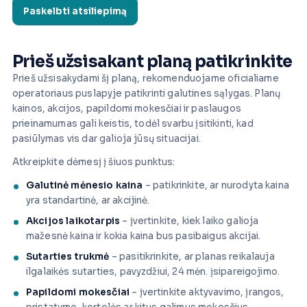
Prieš užsisakant planą patikrinkite
Prieš užsisakydami šį planą, rekomenduojame oficialiame
operatoriaus puslapyje patikrinti galutines sąlygas. Planų
kainos, akcijos, papildomi mokesčiai ir paslaugos
prieinamumas gali keistis, todėl svarbu įsitikinti, kad
pasiūlymas vis dar galioja jūsų situacijai.
Atkreipkite dėmesį į šiuos punktus:
Galutinė mėnesio kaina
– patikrinkite, ar nurodyta kaina
yra standartinė, ar akcijinė.
Akcijos laikotarpis
– įvertinkite, kiek laiko galioja
mažesnė kaina ir kokia kaina bus pasibaigus akcijai.
Sutarties trukmė
– pasitikrinkite, ar planas reikalauja
ilgalaikės sutarties, pavyzdžiui, 24 mėn. įsipareigojimo.
Papildomi mokesčiai
– įvertinkite aktyvavimo, įrangos,