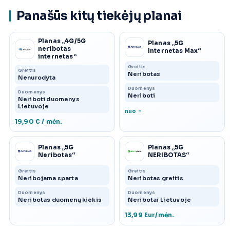
Panašūs kitų tiekėjų planai
Planas „4G/5G
Planas „5G
neribotas
Internetas Max“
internetas“
Greitis
Greitis
Neribotas
Nenurodyta
Duomenys
Duomenys
Neriboti
Neriboti duomenys
Lietuvoje
-
nuo
19,90 € / mėn.
Planas „5G
Planas „5G
Neribotas“
NERIBOTAS“
Greitis
Greitis
Neribojama sparta
Neribotas greitis
Duomenys
Duomenys
Neribotas duomenų kiekis
Neribotai Lietuvoje
13,99 Eur/mėn.