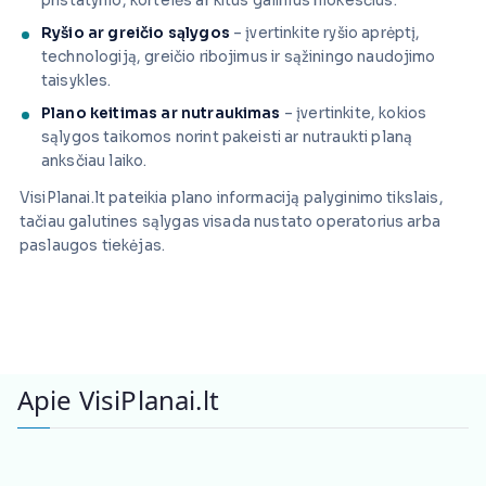
pristatymo, kortelės ar kitus galimus mokesčius.
Ryšio ar greičio sąlygos
– įvertinkite ryšio aprėptį,
technologiją, greičio ribojimus ir sąžiningo naudojimo
taisykles.
Plano keitimas ar nutraukimas
– įvertinkite, kokios
sąlygos taikomos norint pakeisti ar nutraukti planą
anksčiau laiko.
VisiPlanai.lt pateikia plano informaciją palyginimo tikslais,
tačiau galutines sąlygas visada nustato operatorius arba
paslaugos tiekėjas.
Apie VisiPlanai.lt