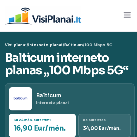
Eiti
prie
Visi
turinio
teleko
Visi planai
/
Interneto planai
/
Balticum
/
100 Mbps 5G
munika
Balticum interneto
cijų
planas „100 Mbps 5G“
paslaug
Balticum
ų planai
Interneto planai
|
Su 24 mėn. sutartimi
Be sutarties
16,90 Eur/mėn.
34,00 Eur/mėn.
VisiPlan