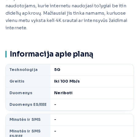
naudotojams, kurie internetu naudojasi tolygiai be itin
didelių apkrovų. Mažiausiai jis tinka namams, kuriuose
vienu metu vyksta keli 4K srautai ar intensyvūs žaidimai
internete.
Informacija apie planą
Technologija
5G
Greitis
Iki 100 Mb/s
Duomenys
Neriboti
Duomenys ES/EEE
-
Minutės ir SMS
-
Minutės ir SMS
-
ES/EEE