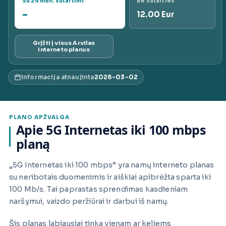
Su 24 mėn. sutartimi
Be sutarties
-
ai.lt
12.00 Eur
Grįžti į visus Arvilas
interneto planus
Informacija atnaujinta
2026-03-02
PLANO APŽVALGA
Apie 5G Internetas iki 100 mbps
planą
„5G Internetas iki 100 mbps“ yra namų interneto planas
su neribotais duomenimis ir aiškiai apibrėžta sparta iki
100 Mb/s. Tai paprastas sprendimas kasdieniam
naršymui, vaizdo peržiūrai ir darbui iš namų.
Šis planas labiausiai tinka vienam ar keliems