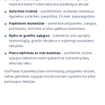
mažesnė kaina ir kokia kaina bus pasibaigus akcijai.
Sutarties trukmė
– pasitikrinkite, ar planas reikalauja
ilgalaikės sutarties, pavyzdžiui, 24 mėn. įsipareigojimo.
Papildomi mokesčiai
– įvertinkite aktyvavimo, įrangos,
pristatymo, kortelės ar kitus galimus mokesčius.
Ryšio ar greičio sąlygos
– įvertinkite ryšio aprėptį,
technologiją, greičio ribojimus ir sąžiningo naudojimo
taisykles.
Plano keitimas ar nutraukimas
– įvertinkite, kokios
sąlygos taikomos norint pakeisti ar nutraukti planą
anksčiau laiko.
VisiPlanai.lt pateikia plano informaciją palyginimo tikslais,
tačiau galutines sąlygas visada nustato operatorius arba
paslaugos tiekėjas.