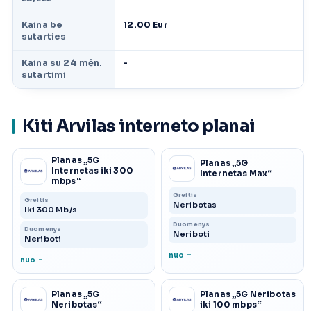
Kaina be
12.00 Eur
sutarties
Kaina su 24 mėn.
-
sutartimi
Kiti Arvilas interneto planai
Planas „5G
Planas „5G
Internetas iki 300
Internetas Max“
mbps“
Greitis
Greitis
Neribotas
Iki 300 Mb/s
Duomenys
Duomenys
Neriboti
Neriboti
-
nuo
-
nuo
Planas „5G
Planas „5G Neribotas
Neribotas“
iki 100 mbps“