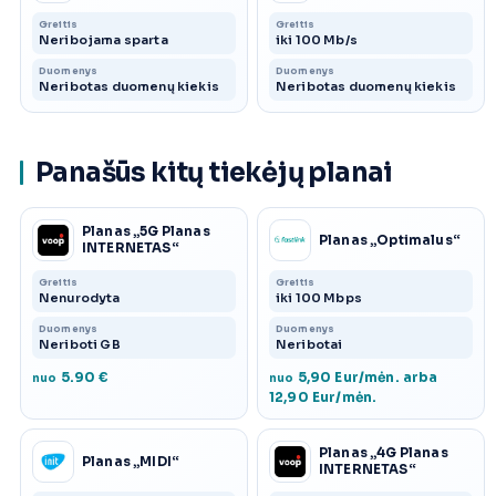
Greitis
Greitis
Neribojama sparta
iki 100 Mb/s
Duomenys
Duomenys
Neribotas duomenų kiekis
Neribotas duomenų kiekis
Panašūs kitų tiekėjų planai
Planas „5G Planas
Planas „Optimalus“
INTERNETAS“
Greitis
Greitis
Nenurodyta
iki 100 Mbps
Duomenys
Duomenys
Neriboti GB
Neribotai
5.90 €
5,90 Eur/mėn. arba
nuo
nuo
12,90 Eur/mėn.
Planas „4G Planas
Planas „MIDI“
INTERNETAS“