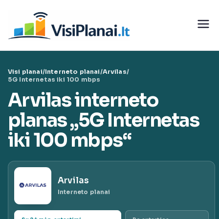
Eiti
prie
Visi
turinio
teleko
Visi planai
/
Interneto planai
/
Arvilas
/
munika
5G Internetas iki 100 mbps
Arvilas interneto
cijų
planas „5G Internetas
paslaug
iki 100 mbps“
ų planai
Arvilas
|
Interneto planai
VisiPlan