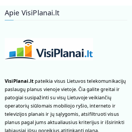
Apie VisiPlanai.lt
VisiPlanai.lt
pateikia visus Lietuvos telekomunikacijų
paslaugų planus vienoje vietoje. Čia galite greitai ir
patogiai susipažinti su visų Lietuvoje veikiančių
operatorių siūlomais mobiliojo ryšio, interneto ir
televizijos planais ir jų sąlygomis, atsifiltruoti visus
planus pagal jums aktualiausius kriterijus ir išsirinkti
labiausiai jūsų poreikius atitinkantį planą.