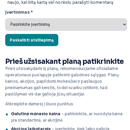
naujo, kai kitą kartą vėl norėsiu parašyti komentarą.
Įvertinimas
*
Prieš užsisakant planą patikrinkite
Prieš užsisakydami šį planą, rekomenduojame oficialiame
operatoriaus puslapyje patikrinti galutines sąlygas. Planų
kainos, akcijos, papildomi mokesčiai ir paslaugos
prieinamumas gali keistis, todėl svarbu įsitikinti, kad
pasiūlymas vis dar galioja jūsų situacijai.
Atkreipkite dėmesį į šiuos punktus:
Galutinė mėnesio kaina
– patikrinkite, ar nurodyta kaina
yra standartinė, ar akcijinė.
Akcijos laikotarpis
– įvertinkite, kiek laiko galioja